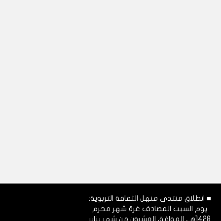
■ انطلاق منتدى منهل الثقافة التربوية:
يوم السبت المصادف غرة شهر محرم
1428هـ، الموافق العشرون من شهر يناير