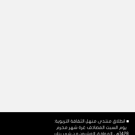
■ انطلاق منتدى منهل الثقافة التربوية:
يوم السبت المصادف غرة شهر محرم
1428هـ، الموافق العشرون من شهر يناير