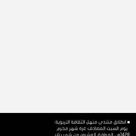
■ انطلاق منتدى منهل الثقافة التربوية:
يوم السبت المصادف غرة شهر محرم
1428هـ، الموافق العشرون من شهر يناير