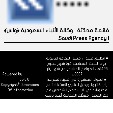
قائمة محدَّثة : وكالة الأنباء السعودية ﴿واس﴾
| Saudi Press Agency.
■ انطلاق منتدى منهل الثقافة التربوية:
يوم السبت المصادف غرة شهر محرم
1428هـ، الموافق العشرون من شهر يناير
2007م.
Dimofinf
Powered by
■ المواد المنشورة في مَنْهَل تعبر عن
v5.0.0
CMS
©
رأي كاتبها. ويحق للقارئ الاستفادة من
Dimensions
Copyright
محتوياته في الاستخدام الشخصي مع
Of Information.
ذكر المصدر. مُعظَم المقالات أعيد ترتيب
نشرها ليتوافق مع الفهرسة الزمنية
للقسم.