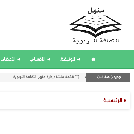
◄ الوثيقة.
◄ الأقسام.
◄ الأعضاء.
۝ قائمة مُحدَّثة : مختارات من ﴿جديد﴾ المشاركات.
۝ قائمة مُحدَّثة : حديث الساعة.
جديد ﴿المقالات﴾
۝ قائمة مُثبتة : إدارة منهل الثقافة التربوية.
۝ قائمة مُثبتة : مشرف منهل الثقافة التربوية.
11- القسم الحادي عشر : ﴿اللقاءات الشخصية - الثقافة المتسلسلة﴾.
● الرئيسية