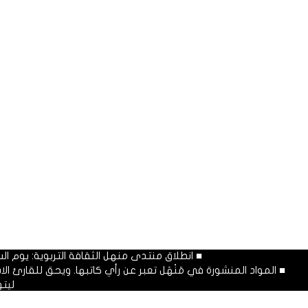
■ انطلاق منتدى منهل الثقافة التربوية: يوم السبت المصادف غرة شهر محرم
■ المواد المنشورة في مَنْهَل تعبر عن رأي كاتبها. ويحق للقارئ 
ليت