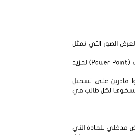
عرض الصور التي تمثل
6- قصاصات الفيديو (video Clips) يمكن أن توضع في عروض البوربوينت (Power Point) لمزيد
ا قادرين على تسجيل
ينسخوها لكل طالب في
استجابات العصف الذهني (Brainstorming Responses) عرض مدخلي للمادة التي