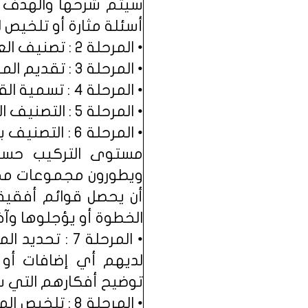
سيتم شرحها والهدف من
أسئلة مثارة أو تلخيص ل
• المرحلة 2 : تصنيف العناصر Grouping Items.
• المرحلة 3 : تقديم المبررات Providing Rationales.
• المرحلة 4 : تسمية القوائم Naming Lists.
• المرحلة 5 : التصنيف المتقاطعة (عبر التصنيفات يوجد سمات مشترك).
مستوى التركيب حسب
ويطورون مجموعات مختل
أن يحصل قوائم أفقية
الخطوة أو يؤجلوها وآ
لديهم أي إضافات أو
توضيح أفكارهم التي سو