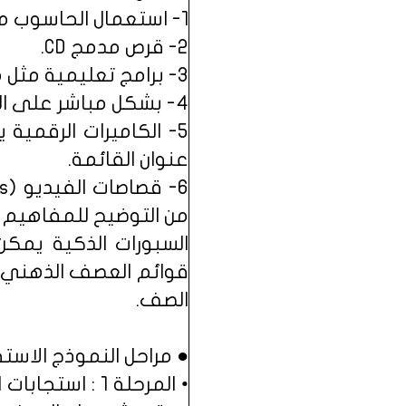
1- استعمال الحاسوب مع البروجكتر (جهاز العرض).
2- قرص مدمج CD.
3- برامج تعليمية مثل موسوعة انكارتا.
4- بشكل مباشر على الإنترنت.
5- الكاميرات الرقمي
عنوان القائمة.
من التوضيح للمفاهيم ا
السبورات الذكية يمك
قوائم العصف الذهني و
الصف.
● مراحل النموذج الاستق