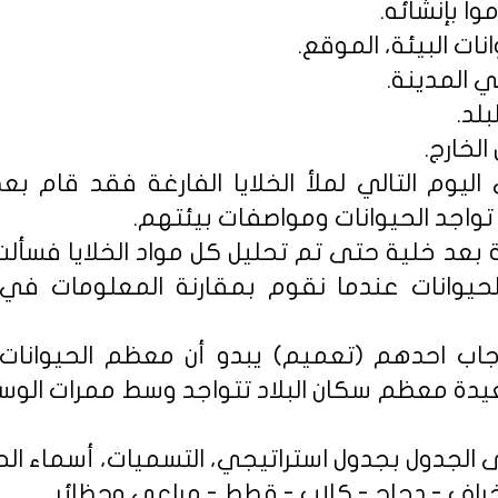
ا بإنشائه.
نات البيئة، الموقع.
 المدينة.
لد.
لخارج.
يوم التالي لملأ الخلايا الفارغة فقد قام بعض
تواجد الحيوانات ومواصفات بيئتهم.
 بعد خلية حتى تم تحليل كل مواد الخلايا فس
حيوانات عندما نقوم بمقارنة المعلومات في
أجاب احدهم (تعميم) يبدو أن معظم الحيوانات ا
بعيدة معظم سكان البلاد تتواجد وسط ممرات الو
 الجدول بجدول استراتيجي، التسميات، أسماء الحيو
خراف - دجاج - كلاب - قطط - مراعي وحظائر.