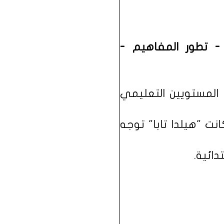
- تطور المفاهيم -
ر تابا ثورة على المستويين التعليمي
نت "هيلدا تابا" توجه
دائية.