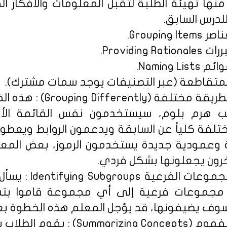
ها تهيئة الطلبة لتقبل المعلومات والأفكار ال
لدرس السابق.
• المرحلة 6 : التصنيف بطري
 هرم بلوم، سيستخدمون نفس القائمة الأو
فة كلياً عن السابقة ويدعمون الروابط ويعطون
 وعمودية جديدة يستخدمون الرموز، بعض المع
خرون يجعلونها بشكل فردي.
• المرحلة 7 : تحديد 
 مجموعات فرعية إلى أي مجموعة قاموا بتس
ف يضيفونها، قد يؤجل المعلم هذه الخطوة بعد ا
• المرحلة 8 : تلخيص المفهوم (Concepts