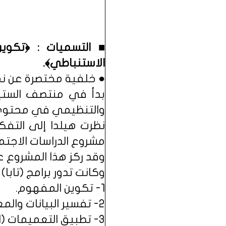
■ التسميات : ﴿تكوي
الاستنباطي﴾.
● خلفية مختصرة عن نموذ
والتنظيمي في محتوى ا
نظرت هيلدا إلى التفكي
مشروع الدراسات الاجتما
وقد ركز هذا المشروع عل
وكانت تدور برامج (تابا) 
1- تكوين المفهوم.
2- تفسير البيانات والمعلومات.
3- تطبيق التعميمات (المبادئ والقوانين والقواعد).