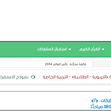
◄ القرآن الكريم.
◄ استقبال المشاركات.
قائمة محدَّثة : البرامج التدريبية.
نموذج الاستقراء e Inductive model
ت : ﴿7﴾.
.