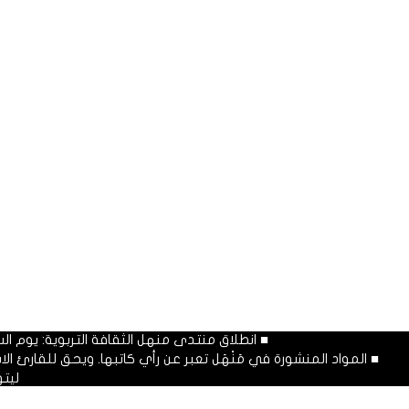
■ انطلاق منتدى منهل الثقافة التربوية: يوم السبت المصادف غرة شهر محرم
■ المواد المنشورة في مَنْهَل تعبر عن رأي كاتبها. ويحق للقارئ 
ليت