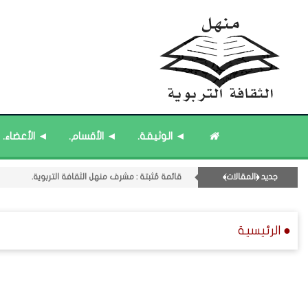
قائمة مُثبتة : إدارة منهل الثقافة التربوية.
قائمة مُحدَّثة : حديث الساعة.
◄ الوثيقة.
◄ الأقسام.
◄ الأعضاء.
11- القسم الحادي عشر : ﴿اللقاءات الشخصية - الثقافة المتسلسلة﴾.
قائمة مُحدَّثة : من ﴿جديد﴾ المشاركات.
جديد ﴿المقالات﴾
قائمة مُثبتة : مشرف منهل الثقافة التربوية.
● الرئيسية