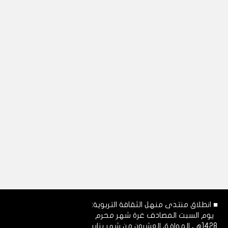
■ انطلاق منتدى منهل الثقافة التربوية:
يوم السبت المصادف غرة شهر محرم
1428هـ، الموافق العشرون من شهر يناير