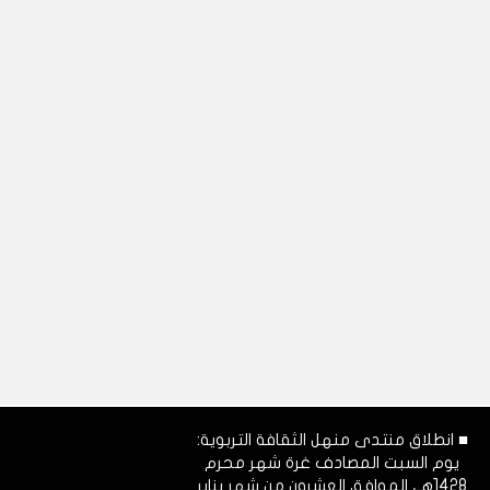
■ انطلاق منتدى منهل الثقافة التربوية:
يوم السبت المصادف غرة شهر محرم
1428هـ، الموافق العشرون من شهر يناير