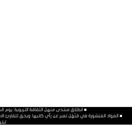
■ انطلاق منتدى منهل الثقافة التربوية: يوم السبت المصادف غرة شهر محرم
■ المواد المنشورة في مَنْهَل تعبر عن رأي كاتبها. ويحق للقارئ 
ليت