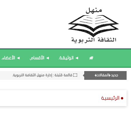
۝ ﴿القوائم - المشاركات﴾ المُحدَّثة.
◄ الوثيقة.
◄ الأقسام.
◄ الأعضاء.
۝ قائمة مُثبتة : مشرف منهل الثقافة التربوية.
11- القسم الحادي عشر : ﴿اللقاءات الشخصية - الثقافة المتسلسلة﴾.
جديد ﴿المقالات﴾
۝ قائمة مُثبتة : إدارة منهل الثقافة التربوية.
۝ قائمة مُحدَّثة : مختارات من ﴿جديد﴾ المشاركات.
● الرئيسية