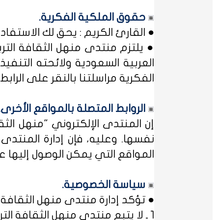
حقوق الملكية الفكرية.
● القارئ الكريم : يحق لك الاستفا
● يلتزم منتدى منهل الثقافة التر
العربية السعودية ولائحته التنفيذ
الفكرية مراسلتنا بالنقر على الرابط: 
الروابط المتصلة بالمواقع الأخرى.
إن المنتدى الإلكتروني "منهل ال
نفسها. وعليه، فإن إدارة المنتد
المواقع التي يمكن الوصول إليها عب
سياسة الخصوصية.
● تؤكد إدارة منتدى منهل الثقافة ا
1 ـ لا يتبع منتدى منهل الثقافة التربوية أي مؤسسة أو منظمة حكومية ... فمنهل لثقافتك !