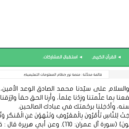
◄ القرآن الكريم.
◄ استقبال المشاركات.
13 أغسطس : اليوم العالمي لعسيري اليد.
السلام على سيّدنا محمد الصادق الوعد الأمين، الل
 بِما علَّمتنا وزِدْنا عِلماً، وأَرِنا الحق حقاً وارْزقنا ا
سنه، وأدْخِلنا برحْمتك في عبادك الصالحين.
ِلنَّاسِ تَأْمُرُونَ بِالْمَعْرُوفِ وَتَنْهَوْنَ عَنِ الْمُنكَرِ وَتُؤْمِن
مِّنْهُمُ الْمُؤْمِنُونَ وَأَكْثَرُهُمُ الْفَاسِق