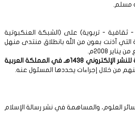
ه مسلم.
ثقافية - تربوية) على (الشبكة العنكبوتية
ة التي آذنت بعون من الله بانطلاق منتدى منهل
لوائح وأنظمة اللائحة التنفيذية للنشر الإلكتروني 1438هـ في المملكة العربية
هم من خلال إجراءات يحددها المسئول عنه.
ائر العلوم، والمساهمة في نشر رسالة الإسلام