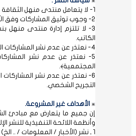
سياسة النشر :
1- لا يتعامل منتدى منهل الثقافة التربوية مع مصطلح ﴿التسجيل المبدئي﴾، فالمشاركات متاحة للجميع.
2- وجوب توثيق المشاركات وفق الأساليب العلمية لتوثيق المعلومات حفظاً للحقوق الفكرية وتيسيراً للباحث عن المعلومة.
3- لا تلتزم إدارة منتدى منهل بن
الكاتب.
4- نعتذر عن عدم نشر المشاركات التي لا تتضمن الاسم الحقيقي - ثلاثياً على الأقل - ﴿المسلمون عند شروطهم في تدوين الاسم﴾.
5- نعتذر عن عدم نشر المشاركات
المجتمعية﴾.
6- نعتذر عن عدم نشر المشاركات ال
التجريح الشخصي.
الأهداف غير المشروعة.
إن جميع ما يتعارض مع مبادئ الشر
وأنظمة اللائحة التنفيذية للنشر الإلكت
1 ـ نشر (الأخبار / المعلومات / .. الخ) ذات الطابع السياسي، أو المتضمنة أسماء سياسيين.