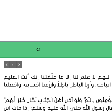
هم لا علم لنا إلا ما علَّمْتنا إنك أنت العليم
تباعه، وأرِنا الباطل باطِلاً وارزُقنا اجْتنابه، واجْعلنا
ُونَ بِاللَّهِ ۗ وَلَوْ آمَنَ أَهْلُ الْكِتَابِ لَكَانَ خَيْرًا لَّهُم ۚ
ُونَ} (سورة آل عمران: 110). وعن أبي هريرة قال : قال رسول الله صلى الله عليه وسلم: إذا مات ابن