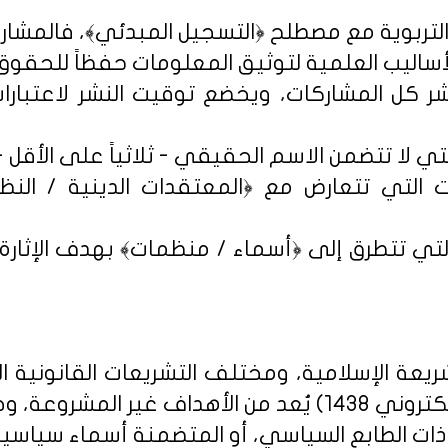
شر كل المشاركات، ويخضع توقيت النشر لاعتبارات 
 التي تتعارض مع ﴿المعتقدات الدينية / النظم 
تي تتطرق إلى ﴿أسماء / منظمات﴾ بهدف الإثارة الإ
يعة الإسلامية، ومختلف التشريعات القانونية ا
روني 1438
) يُعد من الأهداف غير المشروعة، وخ