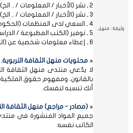
2 ـ نشر (الأخبار / المعلومات / .. الخ) ذات العِلاقة بالصراعات (المذهبية / الطائفية / الحزبية / السياسية / .. الخ).
3 ـ نشر (الأخبار / المعلومات / .. الخ) ذات العِلاقة بالخلافات (الرسمية / الشخصية) مع المنظمات (الحكومية / الخاصة / .. الخ).
4 ـ السعي لدى المنظمات (الحكومية / الخاصة / .. الخ) بطلب أو متابعة (التوظيف / الدراسة / البلاغات / الشكاوى / .. الخ).
وثيقة : منهل.
5 ـ توفير (الكتب المطبوعة / الدراسات العلمية / البحوث الإجرائية / أوراق العمل / الوثائق / التشريعات / الملخصات / .. الخ).
6 ـ إعطاء معلومات شخصية عن (الكتاب المشاركين في منهل الثقافة التربوية / المسؤولين في مختلف المنظمات / .. الخ).
محتويات منهل الثقافة التربوية.
لا يدّعي منتدى منهل الثقافة الت
بالقانون، ومفهوم حقوق الملكية ه
أنك تنسبه لنفسك.
(مصادر - مراجع) منهل الثقافة الت
جميع المواد المنشورة في منتدى م
الكاتب نفسه.