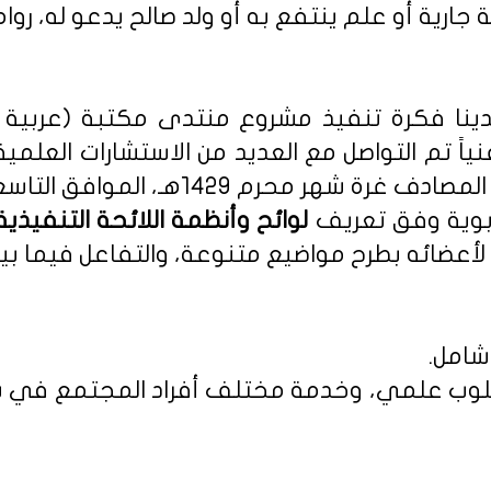
 جارية أو علم ينتفع به أو ولد صالح يدعو له، روا
نا فكرة تنفيذ مشروع منتدى مكتبة (عربية - 
نياً تم التواصل مع العديد من الاستشارات العلمي
م 1429هـ، الموافق التاسع من يناير 2008م.
ربوية وفق تعريف
أعضائه بطرح مواضيع متنوعة، والتفاعل فيما بين
شامل.
 بأسلوب علمي، وخدمة مختلف أفراد المجتمع في س