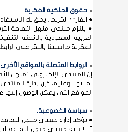
حقوق الملكية الفكرية.
● القارئ الكريم : يحق لك الاستفا
● يلتزم منتدى منهل الثقافة التر
العربية السعودية ولائحته التنفيذ
الفكرية مراسلتنا بالنقر على الرابط: 
الروابط المتصلة بالمواقع الأخرى.
إن المنتدى الإلكتروني "منهل ال
نفسها. وعليه، فإن إدارة المنتد
المواقع التي يمكن الوصول إليها عب
سياسة الخصوصية.
● تؤكد إدارة منتدى منهل الثقافة ا
1 ـ لا يتبع منتدى منهل الثقافة التربوية أي مؤسسة أو منظمة حكومية ... فمنهل لثقافتك !