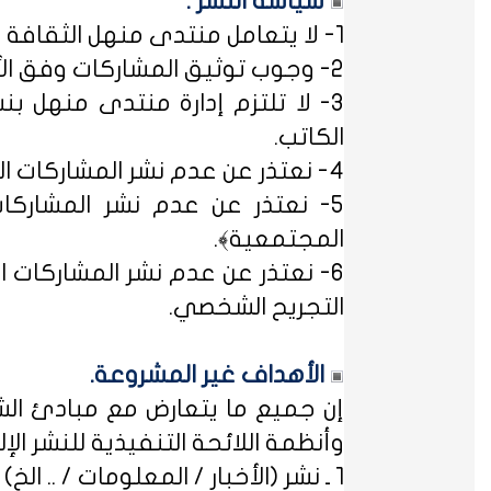
سياسة النشر :
1- لا يتعامل منتدى منهل الثقافة التربوية مع مصطلح ﴿التسجيل المبدئي﴾، فالمشاركات متاحة للجميع.
2- وجوب توثيق المشاركات وفق الأساليب العلمية لتوثيق المعلومات حفظاً للحقوق الفكرية وتيسيراً للباحث عن المعلومة.
3- لا تلتزم إدارة منتدى منهل بن
الكاتب.
4- نعتذر عن عدم نشر المشاركات التي لا تتضمن الاسم الحقيقي - ثلاثياً على الأقل - ﴿المسلمون عند شروطهم في تدوين الاسم﴾.
5- نعتذر عن عدم نشر المشاركات
المجتمعية﴾.
6- نعتذر عن عدم نشر المشاركات ال
التجريح الشخصي.
الأهداف غير المشروعة.
إن جميع ما يتعارض مع مبادئ الشر
وأنظمة اللائحة التنفيذية للنشر الإلكت
1 ـ نشر (الأخبار / المعلومات / .. الخ) ذات الطابع السياسي، أو المتضمنة أسماء سياسيين.