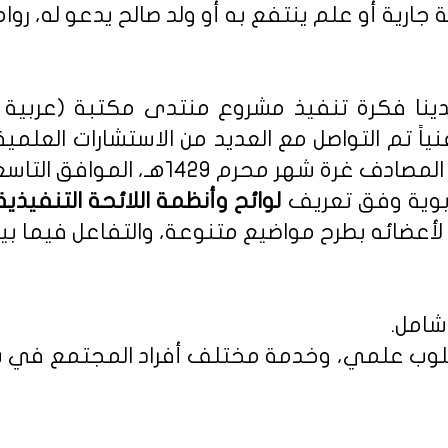
 جارية أو علم ينتفع به أو ولد صالح يدعو له، روا
نا فكرة تنفيذ مشروع منتدى مكتبة (عربية - 
نياً تم التواصل مع العديد من الاستشارات العلمي
م 1429هـ، الموافق التاسع من يناير 2008م.
ربوية وفق تعريف
أعضائه بطرح مواضيع متنوعة، والتفاعل فيما بين
شامل.
 بأسلوب علمي، وخدمة مختلف أفراد المجتمع في س