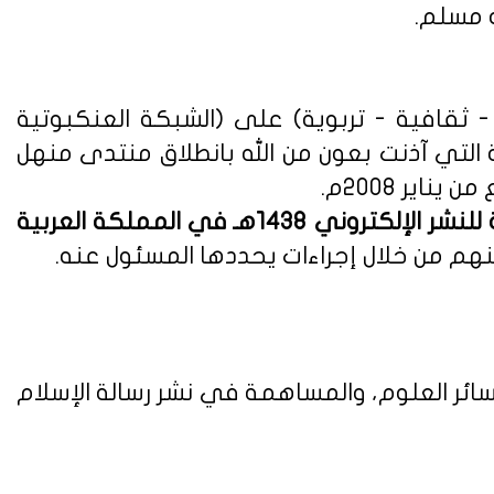
ه مسلم.
ثقافية - تربوية) على (الشبكة العنكبوتية
ة التي آذنت بعون من الله بانطلاق منتدى منهل
لوائح وأنظمة اللائحة التنفيذية للنشر الإلكتروني 1438هـ في المملكة العربية
هم من خلال إجراءات يحددها المسئول عنه.
ائر العلوم، والمساهمة في نشر رسالة الإسلام