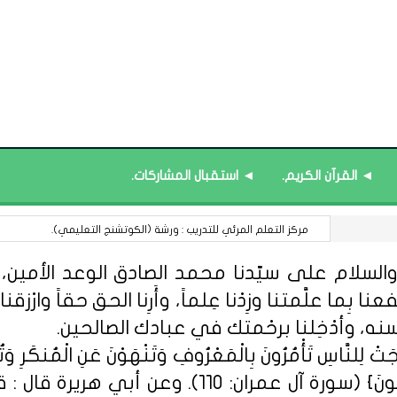
◄ القرآن الكريم.
◄ استقبال المشاركات.
قائمة محدَّثة : الأيام العالمية.
السلام على سيّدنا محمد الصادق الوعد الأمين، الل
 بِما علَّمتنا وزِدْنا عِلماً، وأَرِنا الحق حقاً وارْزقنا ا
سنه، وأدْخِلنا برحْمتك في عبادك الصالحين.
ِلنَّاسِ تَأْمُرُونَ بِالْمَعْرُوفِ وَتَنْهَوْنَ عَنِ الْمُنكَرِ وَتُؤْمِن
مِّنْهُمُ الْمُؤْمِنُونَ وَأَكْثَرُهُمُ الْفَاسِق