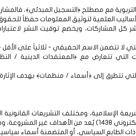
شر كل المشاركات، ويخضع توقيت النشر لاعتبارات 
 التي تتعارض مع ﴿المعتقدات الدينية / النظم 
تي تتطرق إلى ﴿أسماء / منظمات﴾ بهدف الإثارة الإ
يعة الإسلامية، ومختلف التشريعات القانونية ا
روني 1438
) يُعد من الأهداف غير المشروعة، وخ