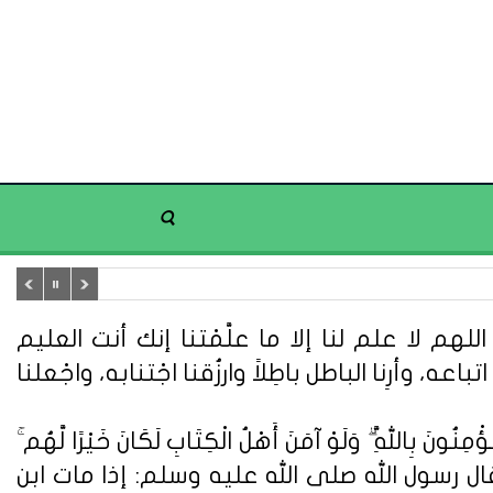
هم لا علم لنا إلا ما علَّمْتنا إنك أنت العليم
تباعه، وأرِنا الباطل باطِلاً وارزُقنا اجْتنابه، واجْعلنا
ُونَ بِاللَّهِ ۗ وَلَوْ آمَنَ أَهْلُ الْكِتَابِ لَكَانَ خَيْرًا لَّهُم ۚ
ُونَ} (سورة آل عمران: 110). وعن أبي هريرة قال : قال رسول الله صلى الله عليه وسلم: إذا مات ابن