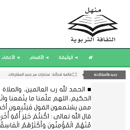
۝ قائمة مُثبتة : إدارة منهل الثقافة التربوية.
◄ الوثيقة.
◄ الأقسام.
◄ الأعضاء.
12- القسم الثاني عشر : الثقافة ﴿الرياضية - المعرفية - المستقبلية﴾.
۝ قائمة مُثبتة : مشرف منهل الثقافة التربوية.
جديد ﴿المقالات﴾
۝ قائمة مُحدَّثة : مختارات من الثقافة ﴿الزمنية﴾.
۝ قائمة مُحدَّثة : مختارات من جديد المشاركات.
■ الحمد لله رب العالمين، والصلاة و
الحكيم، اللهم علِّمنا ما ينْفعنا وانْفعنا
ممن يسْتمعون القول فَيَتَّبِعون أحْ
قال الله تعالى : {كُنتُمْ خَيْرَ أُمَّةٍ أُخْرِجَتْ ل