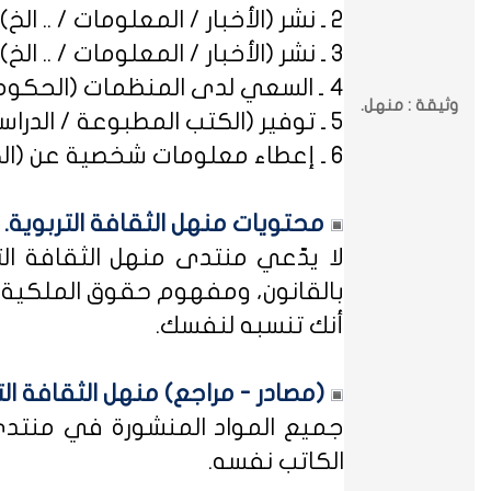
2 ـ نشر (الأخبار / المعلومات / .. الخ) ذات العِلاقة بالصراعات (المذهبية / الطائفية / الحزبية / السياسية / .. الخ).
3 ـ نشر (الأخبار / المعلومات / .. الخ) ذات العِلاقة بالخلافات (الرسمية / الشخصية) مع المنظمات (الحكومية / الخاصة / .. الخ).
4 ـ السعي لدى المنظمات (الحكومية / الخاصة / .. الخ) بطلب أو متابعة (التوظيف / الدراسة / البلاغات / الشكاوى / .. الخ).
وثيقة : منهل.
5 ـ توفير (الكتب المطبوعة / الدراسات العلمية / البحوث الإجرائية / أوراق العمل / الوثائق / التشريعات / الملخصات / .. الخ).
6 ـ إعطاء معلومات شخصية عن (الكتاب المشاركين في منهل الثقافة التربوية / المسؤولين في مختلف المنظمات / .. الخ).
محتويات منهل الثقافة التربوية.
لا يدّعي منتدى منهل الثقافة الت
بالقانون، ومفهوم حقوق الملكية ه
أنك تنسبه لنفسك.
(مصادر - مراجع) منهل الثقافة الت
جميع المواد المنشورة في منتدى م
الكاتب نفسه.