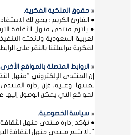
حقوق الملكية الفكرية.
● القارئ الكريم : يحق لك الاستفا
● يلتزم منتدى منهل الثقافة التر
العربية السعودية ولائحته التنفيذ
الفكرية مراسلتنا بالنقر على الرابط: 
الروابط المتصلة بالمواقع الأخرى.
إن المنتدى الإلكتروني "منهل ال
نفسها. وعليه، فإن إدارة المنتد
المواقع التي يمكن الوصول إليها عب
سياسة الخصوصية.
● تؤكد إدارة منتدى منهل الثقافة ا
1 ـ لا يتبع منتدى منهل الثقافة التربوية أي مؤسسة أو منظمة حكومية ... فمنهل لثقافتك !