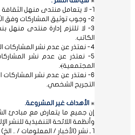
سياسة النشر :
1- لا يتعامل منتدى منهل الثقافة التربوية مع مصطلح ﴿التسجيل المبدئي﴾، فالمشاركات متاحة للجميع.
2- وجوب توثيق المشاركات وفق الأساليب العلمية لتوثيق المعلومات حفظاً للحقوق الفكرية وتيسيراً للباحث عن المعلومة.
3- لا تلتزم إدارة منتدى منهل بن
الكاتب.
4- نعتذر عن عدم نشر المشاركات التي لا تتضمن الاسم الحقيقي - ثلاثياً على الأقل - ﴿المسلمون عند شروطهم في تدوين الاسم﴾.
5- نعتذر عن عدم نشر المشاركات
المجتمعية﴾.
6- نعتذر عن عدم نشر المشاركات ال
التجريح الشخصي.
الأهداف غير المشروعة.
إن جميع ما يتعارض مع مبادئ الشر
وأنظمة اللائحة التنفيذية للنشر الإلكت
1 ـ نشر (الأخبار / المعلومات / .. الخ) ذات الطابع السياسي، أو المتضمنة أسماء سياسيين.