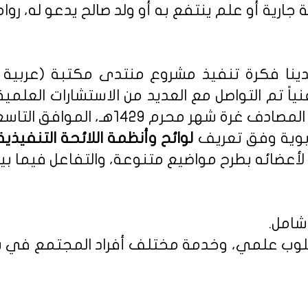
 جارية أو علم ينتفع به أو ولد صالح يدعو له، روا
نا فكرة تنفيذ مشروع منتدى مكتبة (عربية - 
نياً تم التواصل مع العديد من الاستشارات العلمي
م 1429هـ، الموافق التاسع من يناير 2008م.
ربوية وفق تعريف
أعضائه بطرح مواضيع متنوعة، والتفاعل فيما بين
شامل.
 بأسلوب علمي، وخدمة مختلف أفراد المجتمع في س