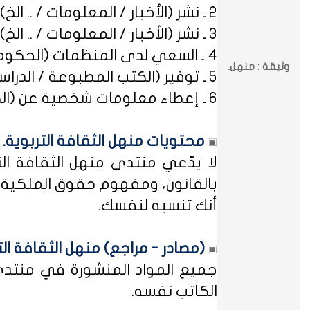
2 ـ نشر (الأخبار / المعلومات / .. الخ) ذات العِلاقة بالصراعات (المذهبية / الطائفية / الحزبية / السياسية / .. الخ).
3 ـ نشر (الأخبار / المعلومات / .. الخ) ذات العِلاقة بالخلافات (الرسمية / الشخصية) مع المنظمات (الحكومية / الخاصة / .. الخ).
4 ـ السعي لدى المنظمات (الحكومية / الخاصة / .. الخ) بطلب أو متابعة (التوظيف / الدراسة / البلاغات / الشكاوى / .. الخ).
وثيقة : منهل.
5 ـ توفير (الكتب المطبوعة / الدراسات العلمية / البحوث الإجرائية / أوراق العمل / الوثائق / التشريعات / الملخصات / .. الخ).
6 ـ إعطاء معلومات شخصية عن (الكتاب المشاركين في منهل الثقافة التربوية / المسؤولين في مختلف المنظمات / .. الخ).
محتويات منهل الثقافة التربوية.
لا يدّعي منتدى منهل الثقافة الت
بالقانون، ومفهوم حقوق الملكية ه
أنك تنسبه لنفسك.
(مصادر - مراجع) منهل الثقافة الت
جميع المواد المنشورة في منتدى م
الكاتب نفسه.