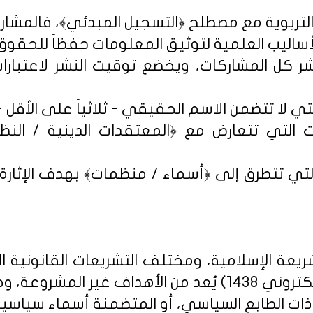
شر كل المشاركات، ويخضع توقيت النشر لاعتبارات 
 التي تتعارض مع ﴿المعتقدات الدينية / النظم 
تي تتطرق إلى ﴿أسماء / منظمات﴾ بهدف الإثارة الإ
يعة الإسلامية، ومختلف التشريعات القانونية ا
روني 1438
) يُعد من الأهداف غير المشروعة، وخ