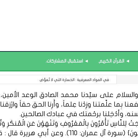
◄ القرآن الكريم.
◄ استقبال المشاركات.
قائمة محدَّثة : العلوم ﴿الإدارية - المالية﴾.
السلام على سيّدنا محمد الصادق الوعد الأمين، الل
 بِما علَّمتنا وزِدْنا عِلماً، وأَرِنا الحق حقاً وارْزقنا ا
سنه، وأدْخِلنا برحْمتك في عبادك الصالحين.
ِلنَّاسِ تَأْمُرُونَ بِالْمَعْرُوفِ وَتَنْهَوْنَ عَنِ الْمُنكَرِ وَتُؤْمِن
مِّنْهُمُ الْمُؤْمِنُونَ وَأَكْثَرُهُمُ الْفَاسِق