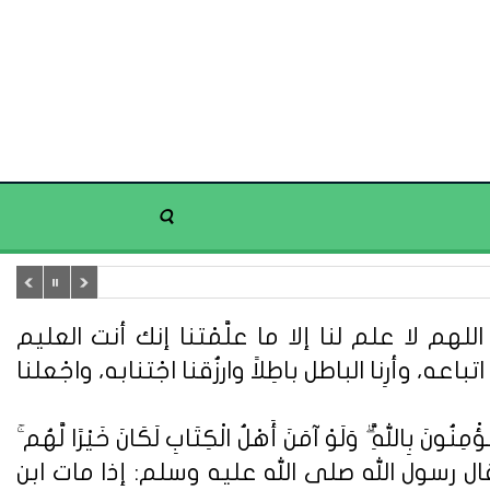
هم لا علم لنا إلا ما علَّمْتنا إنك أنت العليم
تباعه، وأرِنا الباطل باطِلاً وارزُقنا اجْتنابه، واجْعلنا
ُونَ بِاللَّهِ ۗ وَلَوْ آمَنَ أَهْلُ الْكِتَابِ لَكَانَ خَيْرًا لَّهُم ۚ
ُونَ} (سورة آل عمران: 110). وعن أبي هريرة قال : قال رسول الله صلى الله عليه وسلم: إذا مات ابن