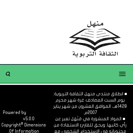
Toggle
navigation
■ انطلاق منتدى منهل الثقافة التربوية:
يوم السبت المصادف غرة شهر محرم
1428هـ، الموافق العشرون من شهر يناير
2007م.
Dimofinf
Powered by
■ المواد المنشورة في مَنْهَل تعبر عن
v5.0.0
CMS
©
رأي كاتبها. ويحق للقارئ الاستفادة من
Dimensions
Copyright
محتوياته في الاستخدام الشخصي مع
Of Information.