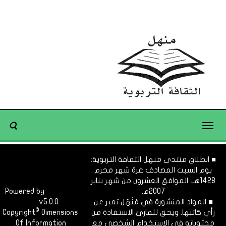
Toggle
navigation
■ انطلاق منتدى منهل الثقافة التربوية:
يوم السبت المصادف غرة شهر محرم
1428هـ، الموافق العشرون من شهر يناير
2007م.
Dimofinf
Powered by
■ المواد المنشورة في مَنْهَل تعبر عن
v5.0.0
CMS
©
رأي كاتبها. ويحق للقارئ الاستفادة من
Dimensions
Copyright
محتوياته في الاستخدام الشخصي مع
Of Information.