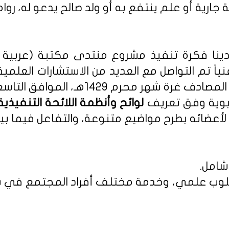
 جارية أو علم ينتفع به أو ولد صالح يدعو له، روا
نا فكرة تنفيذ مشروع منتدى مكتبة (عربية - 
نياً تم التواصل مع العديد من الاستشارات العلمي
م 1429هـ، الموافق التاسع من يناير 2008م.
ربوية وفق تعريف
أعضائه بطرح مواضيع متنوعة، والتفاعل فيما بين
شامل.
 بأسلوب علمي، وخدمة مختلف أفراد المجتمع في س