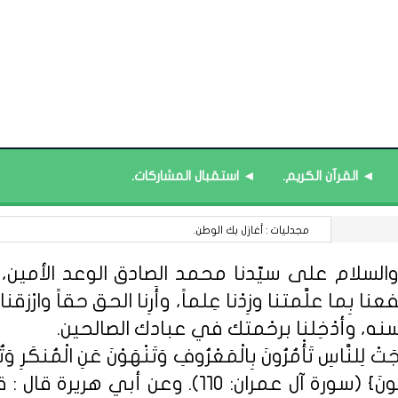
◄ القرآن الكريم.
◄ استقبال المشاركات.
13 أغسطس : اليوم العالمي لعسيري اليد.
السلام على سيّدنا محمد الصادق الوعد الأمين، الل
 بِما علَّمتنا وزِدْنا عِلماً، وأَرِنا الحق حقاً وارْزقنا ا
سنه، وأدْخِلنا برحْمتك في عبادك الصالحين.
ِلنَّاسِ تَأْمُرُونَ بِالْمَعْرُوفِ وَتَنْهَوْنَ عَنِ الْمُنكَرِ وَتُؤْمِن
مِّنْهُمُ الْمُؤْمِنُونَ وَأَكْثَرُهُمُ الْفَاسِق