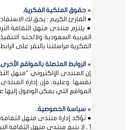
حقوق الملكية الفكرية.
● القارئ الكريم : يحق لك الاستفا
● يلتزم منتدى منهل الثقافة التر
العربية السعودية ولائحته التنفيذ
الفكرية مراسلتنا بالنقر على الرابط: 
الروابط المتصلة بالمواقع الأخرى.
إن المنتدى الإلكتروني "منهل ال
نفسها. وعليه، فإن إدارة المنتد
المواقع التي يمكن الوصول إليها عب
سياسة الخصوصية.
● تؤكد إدارة منتدى منهل الثقافة ا
1 ـ لا يتبع منتدى منهل الثقافة التربوية أي مؤسسة أو منظمة حكومية ... فمنهل لثقافتك !