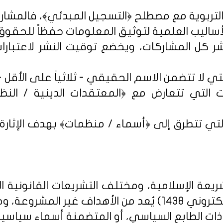
شر كل المشاركات، ويخضع توقيت النشر لاعتبارات 
 التي تتعارض مع ﴿المعتقدات الدينية / النظم 
تي تتطرق إلى ﴿أسماء / منظمات﴾ بهدف الإثارة الإ
يعة الإسلامية، ومختلف التشريعات القانونية ا
روني 1438
) يُعد من الأهداف غير المشروعة، وخ