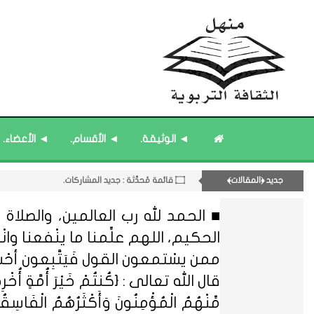
۝ قائمة مُثبتة : فريق منهل الثقافة التربوية.
۝ قائمة مُثبتة : إدارة منهل الثقافة التربوية.
◄ الوثيقة.
◄ الأقسام.
◄ الأعضاء.
۝ قائمة مُثبتة : مشرف منهل الثقافة التربوية.
۝ قائمة مُحدَّثة : جديد المشاركات.
جديد ﴿المقالات﴾
۝ قائمة مُحدَّثة : مختارات من الثقافة ﴿الزمنية﴾.
12- القسم الثاني عشر : الثقافة ﴿الرياضية - المعرفية - المستقبلية﴾.
■ الحمد لله رب العالمين، والصلاة و
الحكيم، اللهم علِّمنا ما ينْفعنا وانْفعنا
ممن يسْتمعون القول فَيَتَّبِعون أحْ
قال الله تعالى : {كُنتُمْ خَيْرَ أُمَّةٍ أُخْرِجَتْ ل