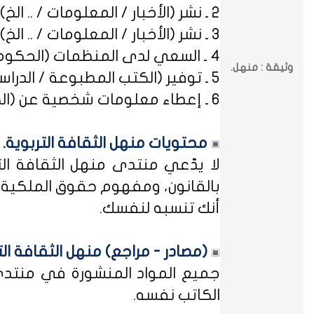
2 ـ نشر (الأخبار / المعلومات / .. الخ) ذات العِلاقة بالصراعات (المذهبية / الطائفية / الحزبية / السياسية / .. الخ).
3 ـ نشر (الأخبار / المعلومات / .. الخ) ذات العِلاقة بالخلافات (الرسمية / الشخصية) مع المنظمات (الحكومية / الخاصة / .. الخ).
4 ـ السعي لدى المنظمات (الحكومية / الخاصة / .. الخ) بطلب أو متابعة (التوظيف / الدراسة / البلاغات / الشكاوى / .. الخ).
وثيقة : منهل.
5 ـ توفير (الكتب المطبوعة / الدراسات العلمية / البحوث الإجرائية / أوراق العمل / الوثائق / التشريعات / الملخصات / .. الخ).
6 ـ إعطاء معلومات شخصية عن (الكتاب المشاركين في منهل الثقافة التربوية / المسؤولين في مختلف المنظمات / .. الخ).
محتويات منهل الثقافة التربوية.
لا يدّعي منتدى منهل الثقافة الت
بالقانون، ومفهوم حقوق الملكية ه
أنك تنسبه لنفسك.
(مصادر - مراجع) منهل الثقافة الت
جميع المواد المنشورة في منتدى م
الكاتب نفسه.