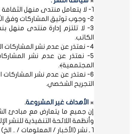
سياسة النشر :
1- لا يتعامل منتدى منهل الثقافة التربوية مع مصطلح ﴿التسجيل المبدئي﴾، فالمشاركات متاحة للجميع.
2- وجوب توثيق المشاركات وفق الأساليب العلمية لتوثيق المعلومات حفظاً للحقوق الفكرية وتيسيراً للباحث عن المعلومة.
3- لا تلتزم إدارة منتدى منهل بن
الكاتب.
4- نعتذر عن عدم نشر المشاركات التي لا تتضمن الاسم الحقيقي - ثلاثياً على الأقل - ﴿المسلمون عند شروطهم في تدوين الاسم﴾.
5- نعتذر عن عدم نشر المشاركات
المجتمعية﴾.
6- نعتذر عن عدم نشر المشاركات ال
التجريح الشخصي.
الأهداف غير المشروعة.
إن جميع ما يتعارض مع مبادئ الشر
وأنظمة اللائحة التنفيذية للنشر الإلكت
1 ـ نشر (الأخبار / المعلومات / .. الخ) ذات الطابع السياسي، أو المتضمنة أسماء سياسيين.