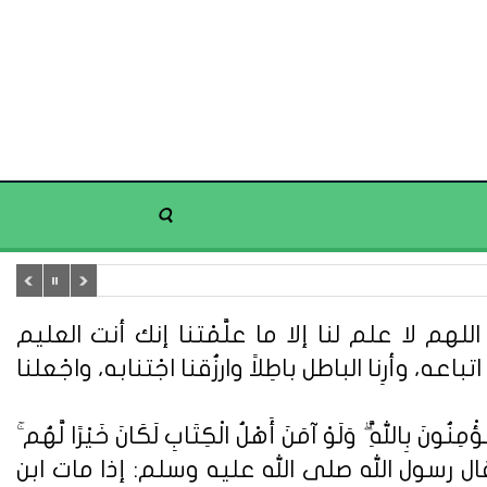
هم لا علم لنا إلا ما علَّمْتنا إنك أنت العليم
تباعه، وأرِنا الباطل باطِلاً وارزُقنا اجْتنابه، واجْعلنا
ُونَ بِاللَّهِ ۗ وَلَوْ آمَنَ أَهْلُ الْكِتَابِ لَكَانَ خَيْرًا لَّهُم ۚ
ُونَ} (سورة آل عمران: 110). وعن أبي هريرة قال : قال رسول الله صلى الله عليه وسلم: إذا مات ابن