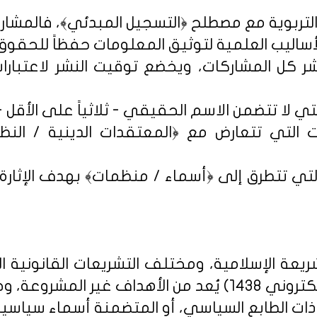
شر كل المشاركات، ويخضع توقيت النشر لاعتبارات 
 التي تتعارض مع ﴿المعتقدات الدينية / النظم 
تي تتطرق إلى ﴿أسماء / منظمات﴾ بهدف الإثارة الإ
يعة الإسلامية، ومختلف التشريعات القانونية ا
روني 1438
) يُعد من الأهداف غير المشروعة، وخ