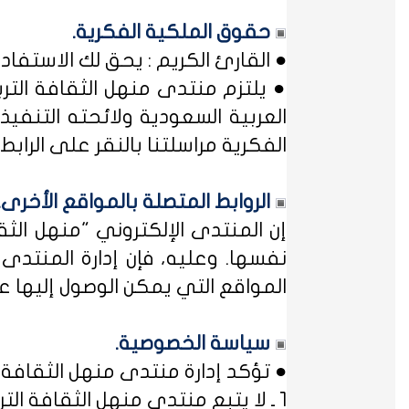
حقوق الملكية الفكرية.
● القارئ الكريم : يحق لك الاستفا
● يلتزم منتدى منهل الثقافة التر
العربية السعودية ولائحته التنفيذ
الفكرية مراسلتنا بالنقر على الرابط: 
الروابط المتصلة بالمواقع الأخرى.
إن المنتدى الإلكتروني "منهل ال
نفسها. وعليه، فإن إدارة المنتد
المواقع التي يمكن الوصول إليها عب
سياسة الخصوصية.
● تؤكد إدارة منتدى منهل الثقافة ا
1 ـ لا يتبع منتدى منهل الثقافة التربوية أي مؤسسة أو منظمة حكومية ... فمنهل لثقافتك !