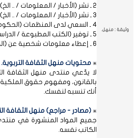
2 ـ نشر (الأخبار / المعلومات / .. الخ) ذات العِلاقة بالصراعات (المذهبية / الطائفية / الحزبية / السياسية / .. الخ).
3 ـ نشر (الأخبار / المعلومات / .. الخ) ذات العِلاقة بالخلافات (الرسمية / الشخصية) مع المنظمات (الحكومية / الخاصة / .. الخ).
4 ـ السعي لدى المنظمات (الحكومية / الخاصة / .. الخ) بطلب أو متابعة (التوظيف / الدراسة / البلاغات / الشكاوى / .. الخ).
وثيقة : منهل.
5 ـ توفير (الكتب المطبوعة / الدراسات العلمية / البحوث الإجرائية / أوراق العمل / الوثائق / التشريعات / الملخصات / .. الخ).
6 ـ إعطاء معلومات شخصية عن (الكتاب المشاركين في منهل الثقافة التربوية / المسؤولين في مختلف المنظمات / .. الخ).
محتويات منهل الثقافة التربوية.
لا يدّعي منتدى منهل الثقافة الت
بالقانون، ومفهوم حقوق الملكية ه
أنك تنسبه لنفسك.
(مصادر - مراجع) منهل الثقافة الت
جميع المواد المنشورة في منتدى م
الكاتب نفسه.