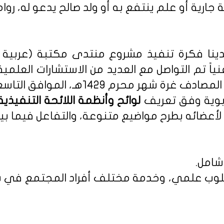
 جارية أو علم ينتفع به أو ولد صالح يدعو له، روا
نا فكرة تنفيذ مشروع منتدى مكتبة (عربية - 
نياً تم التواصل مع العديد من الاستشارات العلمي
م 1429هـ، الموافق التاسع من يناير 2008م.
ربوية وفق تعريف
أعضائه بطرح مواضيع متنوعة، والتفاعل فيما بين
شامل.
 بأسلوب علمي، وخدمة مختلف أفراد المجتمع في س