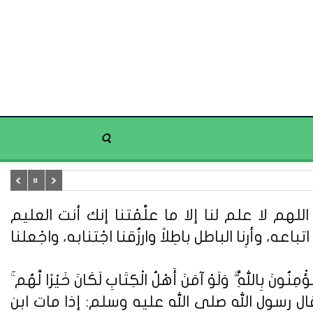
هم لا علم لنا إلا ما علَّمْتنا إنك أنت العليم
تباعه، وأرِنا الباطل باطِلاً وارزُقنا اجْتنابه، واجْعلنا
ُونَ بِاللَّهِ ۗ وَلَوْ آمَنَ أَهْلُ الْكِتَابِ لَكَانَ خَيْرًا لَّهُم ۚ
ُونَ} (سورة آل عمران: 110). وعن أبي هريرة قال : قال رسول الله صلى الله عليه وسلم: إذا مات ابن