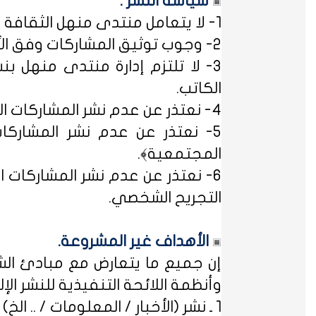
سياسة النشر :
1- لا يتعامل منتدى منهل الثقافة التربوية مع مصطلح ﴿التسجيل المبدئي﴾، فالمشاركات متاحة للجميع.
2- وجوب توثيق المشاركات وفق الأساليب العلمية لتوثيق المعلومات حفظاً للحقوق الفكرية وتيسيراً للباحث عن المعلومة.
3- لا تلتزم إدارة منتدى منهل بن
الكاتب.
4- نعتذر عن عدم نشر المشاركات التي لا تتضمن الاسم الحقيقي - ثلاثياً على الأقل - ﴿المسلمون عند شروطهم في تدوين الاسم﴾.
5- نعتذر عن عدم نشر المشاركات
المجتمعية﴾.
6- نعتذر عن عدم نشر المشاركات ال
التجريح الشخصي.
الأهداف غير المشروعة.
إن جميع ما يتعارض مع مبادئ الشر
وأنظمة اللائحة التنفيذية للنشر الإلكت
1 ـ نشر (الأخبار / المعلومات / .. الخ) ذات الطابع السياسي، أو المتضمنة أسماء سياسيين.