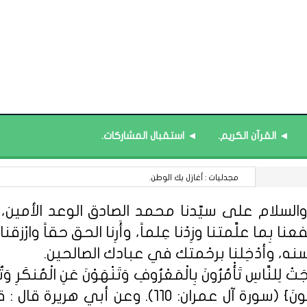
◄ القرآن الكريم.
◄ استقبال المشاركات.
قائمة محدَّثة : الأيام العالمية.
السلام على سيّدنا محمد الصادق الوعد الأمين، الل
 بِما علَّمتنا وزِدْنا عِلماً، وأَرِنا الحق حقاً وارْزقنا ا
سنه، وأدْخِلنا برحْمتك في عبادك الصالحين.
ِلنَّاسِ تَأْمُرُونَ بِالْمَعْرُوفِ وَتَنْهَوْنَ عَنِ الْمُنكَرِ وَتُؤْمِن
مِّنْهُمُ الْمُؤْمِنُونَ وَأَكْثَرُهُمُ الْفَاسِق