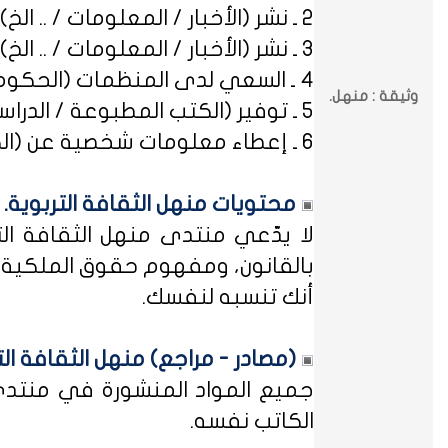
2 ـ نشر (الأخبار / المعلومات / .. الخ) ذات العِلاقة بالصراعات (المذهبية / الطائفية / الحزبية / السياسية / .. الخ).
3 ـ نشر (الأخبار / المعلومات / .. الخ) ذات العِلاقة بالخلافات (الرسمية / الشخصية) مع المنظمات (الحكومية / الخاصة / .. الخ).
4 ـ السعي لدى المنظمات (الحكومية / الخاصة / .. الخ) بطلب أو متابعة (التوظيف / الدراسة / البلاغات / الشكاوى / .. الخ).
وثيقة : منهل.
5 ـ توفير (الكتب المطبوعة / الدراسات العلمية / البحوث الإجرائية / أوراق العمل / الوثائق / التشريعات / الملخصات / .. الخ).
6 ـ إعطاء معلومات شخصية عن (الكتاب المشاركين في منهل الثقافة التربوية / المسؤولين في مختلف المنظمات / .. الخ).
محتويات منهل الثقافة التربوية.
لا يدّعي منتدى منهل الثقافة الت
بالقانون، ومفهوم حقوق الملكية ه
أنك تنسبه لنفسك.
(مصادر - مراجع) منهل الثقافة الت
جميع المواد المنشورة في منتدى م
الكاتب نفسه.