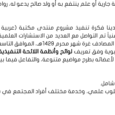
 جارية أو علم ينتفع به أو ولد صالح يدعو له، روا
نا فكرة تنفيذ مشروع منتدى مكتبة (عربية - 
نياً تم التواصل مع العديد من الاستشارات العلمي
م 1429هـ، الموافق التاسع من يناير 2008م.
ربوية وفق تعريف
أعضائه بطرح مواضيع متنوعة، والتفاعل فيما بين
شامل.
 بأسلوب علمي، وخدمة مختلف أفراد المجتمع في س