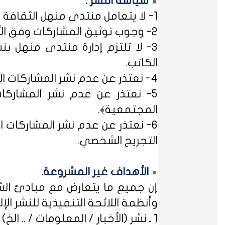
سياسة النشر :
1- لا يتعامل منتدى منهل الثقافة التربوية مع مصطلح ﴿التسجيل المبدئي﴾، فالمشاركات متاحة للجميع.
2- وجوب توثيق المشاركات وفق الأساليب العلمية لتوثيق المعلومات حفظاً للحقوق الفكرية وتيسيراً للباحث عن المعلومة.
3- لا تلتزم إدارة منتدى منهل بن
الكاتب.
4- نعتذر عن عدم نشر المشاركات التي لا تتضمن الاسم الحقيقي - ثلاثياً على الأقل - ﴿المسلمون عند شروطهم في تدوين الاسم﴾.
5- نعتذر عن عدم نشر المشاركات
المجتمعية﴾.
6- نعتذر عن عدم نشر المشاركات ال
التجريح الشخصي.
الأهداف غير المشروعة.
إن جميع ما يتعارض مع مبادئ الشر
وأنظمة اللائحة التنفيذية للنشر الإلكت
1 ـ نشر (الأخبار / المعلومات / .. الخ) ذات الطابع السياسي، أو المتضمنة أسماء سياسيين.