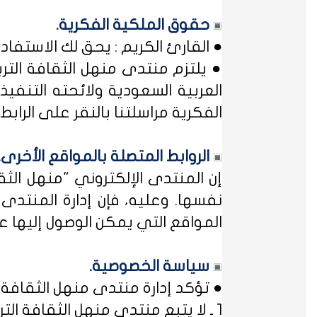
حقوق الملكية الفكرية.
● القارئ الكريم : يحق لك الاستفا
● يلتزم منتدى منهل الثقافة التر
العربية السعودية ولائحته التنفيذ
الفكرية مراسلتنا بالنقر على الرابط: 
الروابط المتصلة بالمواقع الأخرى.
إن المنتدى الإلكتروني "منهل ال
نفسها. وعليه، فإن إدارة المنتد
المواقع التي يمكن الوصول إليها عب
سياسة الخصوصية.
● تؤكد إدارة منتدى منهل الثقافة ا
1 ـ لا يتبع منتدى منهل الثقافة التربوية أي مؤسسة أو منظمة حكومية ... فمنهل لثقافتك !