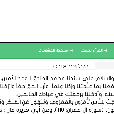
◄ القرآن الكريم.
◄ استقبال المشاركات.
قائمة محدَّثة : البرامج التدريبية.
السلام على سيّدنا محمد الصادق الوعد الأمين، الل
 بِما علَّمتنا وزِدْنا عِلماً، وأَرِنا الحق حقاً وارْزقنا ا
سنه، وأدْخِلنا برحْمتك في عبادك الصالحين.
ِلنَّاسِ تَأْمُرُونَ بِالْمَعْرُوفِ وَتَنْهَوْنَ عَنِ الْمُنكَرِ وَتُؤْمِن
مِّنْهُمُ الْمُؤْمِنُونَ وَأَكْثَرُهُمُ الْفَاسِق