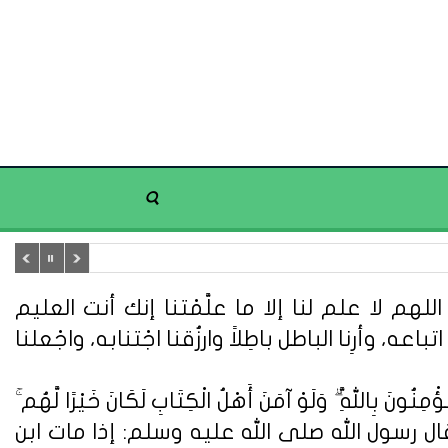
هم لا علم لنا إلا ما علَّمْتنا إنك أنت العليم
تباعه، وأرِنا الباطل باطِلاً وارزُقنا اجْتنابه، واجْعلنا
ُونَ بِاللَّهِ ۗ وَلَوْ آمَنَ أَهْلُ الْكِتَابِ لَكَانَ خَيْرًا لَّهُم ۚ
ُونَ} (سورة آل عمران: 110). وعن أبي هريرة قال : قال رسول الله صلى الله عليه وسلم: إذا مات ابن