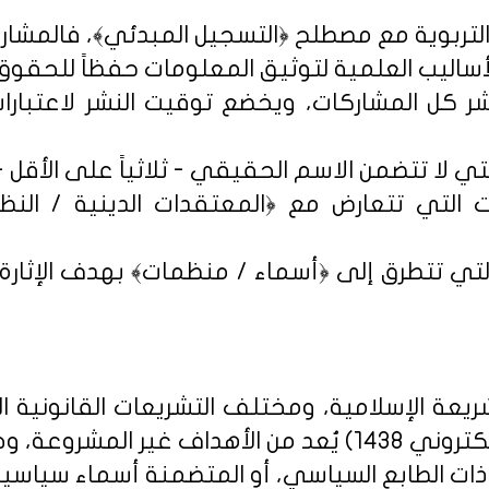
شر كل المشاركات، ويخضع توقيت النشر لاعتبارات 
 التي تتعارض مع ﴿المعتقدات الدينية / النظم 
تي تتطرق إلى ﴿أسماء / منظمات﴾ بهدف الإثارة الإ
يعة الإسلامية، ومختلف التشريعات القانونية ا
روني 1438
) يُعد من الأهداف غير المشروعة، وخ