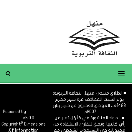
Toggle
navigation
■ انطلاق منتدى منهل الثقافة التربوية:
يوم السبت المصادف غرة شهر محرم
1428هـ، الموافق العشرون من شهر يناير
2007م.
Dimofinf
Powered by
■ المواد المنشورة في مَنْهَل تعبر عن
v5.0.0
CMS
©
رأي كاتبها. ويحق للقارئ الاستفادة من
Dimensions
Copyright
محتوياته في الاستخدام الشخصي مع
Of Information.