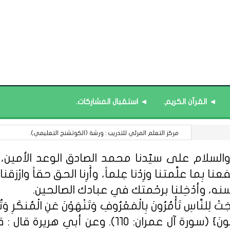
◄ القرآن الكريم.
◄ استقبال المشاركات.
قائمة محدَّثة : البرامج التدريبية.
السلام على سيّدنا محمد الصادق الوعد الأمين، الل
 بِما علَّمتنا وزِدْنا عِلماً، وأَرِنا الحق حقاً وارْزقنا ا
سنه، وأدْخِلنا برحْمتك في عبادك الصالحين.
ِلنَّاسِ تَأْمُرُونَ بِالْمَعْرُوفِ وَتَنْهَوْنَ عَنِ الْمُنكَرِ وَتُؤْمِن
مِّنْهُمُ الْمُؤْمِنُونَ وَأَكْثَرُهُمُ الْفَاسِق