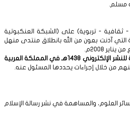
ه مسلم.
ثقافية - تربوية) على (الشبكة العنكبوتية
ة التي آذنت بعون من الله بانطلاق منتدى منهل
لوائح وأنظمة اللائحة التنفيذية للنشر الإلكتروني 1438هـ في المملكة العربية
هم من خلال إجراءات يحددها المسئول عنه.
ائر العلوم، والمساهمة في نشر رسالة الإسلام