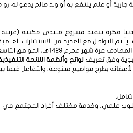
 جارية أو علم ينتفع به أو ولد صالح يدعو له، روا
نا فكرة تنفيذ مشروع منتدى مكتبة (عربية - 
نياً تم التواصل مع العديد من الاستشارات العلمي
م 1429هـ، الموافق التاسع من يناير 2008م.
ربوية وفق تعريف
أعضائه بطرح مواضيع متنوعة، والتفاعل فيما بين
شامل.
 بأسلوب علمي، وخدمة مختلف أفراد المجتمع في س