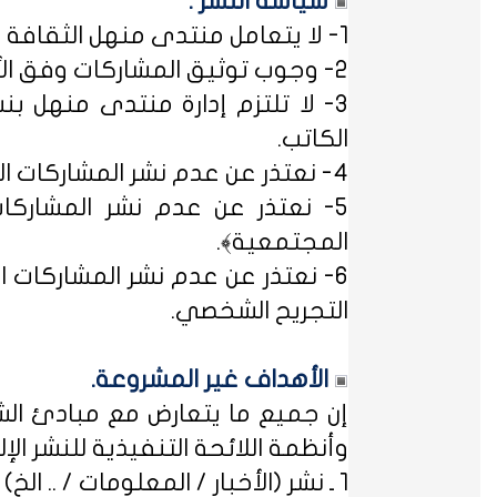
سياسة النشر :
1- لا يتعامل منتدى منهل الثقافة التربوية مع مصطلح ﴿التسجيل المبدئي﴾، فالمشاركات متاحة للجميع.
2- وجوب توثيق المشاركات وفق الأساليب العلمية لتوثيق المعلومات حفظاً للحقوق الفكرية وتيسيراً للباحث عن المعلومة.
3- لا تلتزم إدارة منتدى منهل بن
الكاتب.
4- نعتذر عن عدم نشر المشاركات التي لا تتضمن الاسم الحقيقي - ثلاثياً على الأقل - ﴿المسلمون عند شروطهم في تدوين الاسم﴾.
5- نعتذر عن عدم نشر المشاركات
المجتمعية﴾.
6- نعتذر عن عدم نشر المشاركات ال
التجريح الشخصي.
الأهداف غير المشروعة.
إن جميع ما يتعارض مع مبادئ الشر
وأنظمة اللائحة التنفيذية للنشر الإلكت
1 ـ نشر (الأخبار / المعلومات / .. الخ) ذات الطابع السياسي، أو المتضمنة أسماء سياسيين.