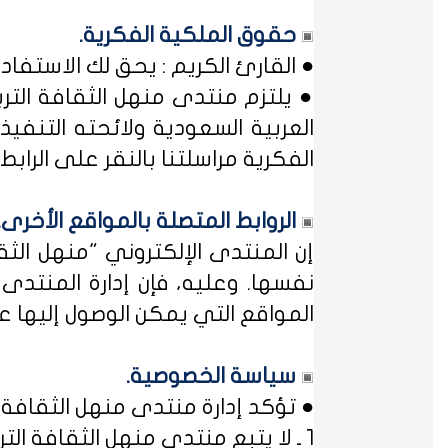
حقوق الملكية الفكرية.
● القارئ الكريم : يحق لك الاستفا
● يلتزم منتدى منهل الثقافة التر
العربية السعودية ولائحته التنفيذ
الفكرية مراسلتنا بالنقر على الرابط: 
الروابط المتصلة بالمواقع الأخرى.
إن المنتدى الإلكتروني "منهل ال
نفسها. وعليه، فإن إدارة المنتد
المواقع التي يمكن الوصول إليها عب
سياسة الخصوصية.
● تؤكد إدارة منتدى منهل الثقافة ا
1 ـ لا يتبع منتدى منهل الثقافة التربوية أي مؤسسة أو منظمة حكومية ... فمنهل لثقافتك !