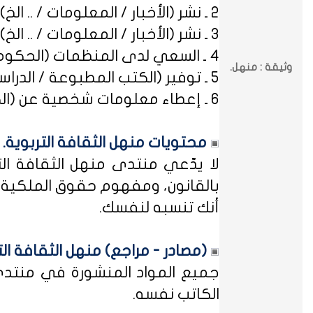
2 ـ نشر (الأخبار / المعلومات / .. الخ) ذات العِلاقة بالصراعات (المذهبية / الطائفية / الحزبية / السياسية / .. الخ).
3 ـ نشر (الأخبار / المعلومات / .. الخ) ذات العِلاقة بالخلافات (الرسمية / الشخصية) مع المنظمات (الحكومية / الخاصة / .. الخ).
4 ـ السعي لدى المنظمات (الحكومية / الخاصة / .. الخ) بطلب أو متابعة (التوظيف / الدراسة / البلاغات / الشكاوى / .. الخ).
وثيقة : منهل.
5 ـ توفير (الكتب المطبوعة / الدراسات العلمية / البحوث الإجرائية / أوراق العمل / الوثائق / التشريعات / الملخصات / .. الخ).
6 ـ إعطاء معلومات شخصية عن (الكتاب المشاركين في منهل الثقافة التربوية / المسؤولين في مختلف المنظمات / .. الخ).
محتويات منهل الثقافة التربوية.
لا يدّعي منتدى منهل الثقافة الت
بالقانون، ومفهوم حقوق الملكية ه
أنك تنسبه لنفسك.
(مصادر - مراجع) منهل الثقافة الت
جميع المواد المنشورة في منتدى م
الكاتب نفسه.