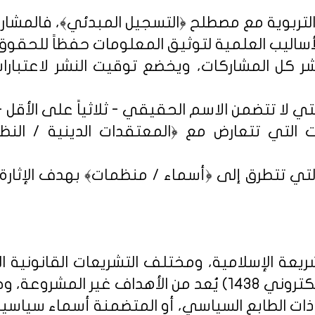
شر كل المشاركات، ويخضع توقيت النشر لاعتبارات 
 التي تتعارض مع ﴿المعتقدات الدينية / النظم 
تي تتطرق إلى ﴿أسماء / منظمات﴾ بهدف الإثارة الإ
يعة الإسلامية، ومختلف التشريعات القانونية ا
روني 1438
) يُعد من الأهداف غير المشروعة، وخ