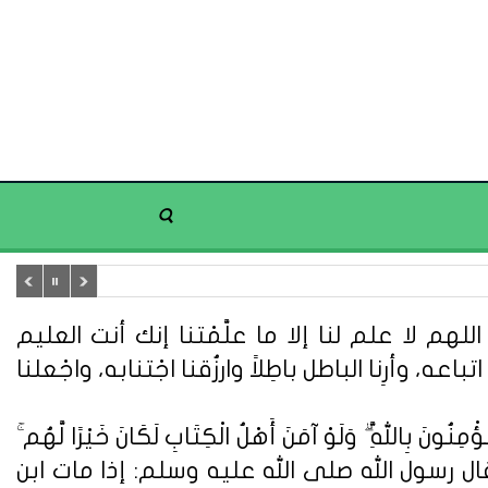
هم لا علم لنا إلا ما علَّمْتنا إنك أنت العليم
تباعه، وأرِنا الباطل باطِلاً وارزُقنا اجْتنابه، واجْعلنا
ُونَ بِاللَّهِ ۗ وَلَوْ آمَنَ أَهْلُ الْكِتَابِ لَكَانَ خَيْرًا لَّهُم ۚ
ُونَ} (سورة آل عمران: 110). وعن أبي هريرة قال : قال رسول الله صلى الله عليه وسلم: إذا مات ابن