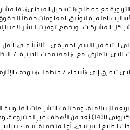
شر كل المشاركات، ويخضع توقيت النشر لاعتبارات 
 التي تتعارض مع ﴿المعتقدات الدينية / النظم 
تي تتطرق إلى ﴿أسماء / منظمات﴾ بهدف الإثارة الإ
يعة الإسلامية، ومختلف التشريعات القانونية ا
روني 1438
) يُعد من الأهداف غير المشروعة، وخ