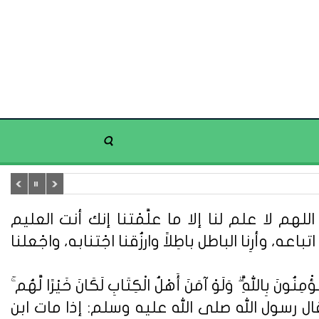
هم لا علم لنا إلا ما علَّمْتنا إنك أنت العليم
تباعه، وأرِنا الباطل باطِلاً وارزُقنا اجْتنابه، واجْعلنا
ُونَ بِاللَّهِ ۗ وَلَوْ آمَنَ أَهْلُ الْكِتَابِ لَكَانَ خَيْرًا لَّهُم ۚ
ُونَ} (سورة آل عمران: 110). وعن أبي هريرة قال : قال رسول الله صلى الله عليه وسلم: إذا مات ابن