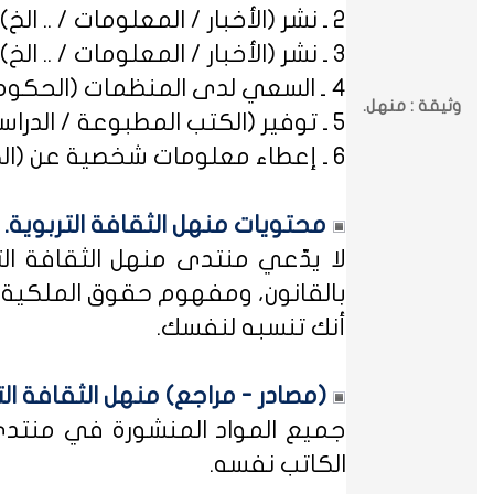
2 ـ نشر (الأخبار / المعلومات / .. الخ) ذات العِلاقة بالصراعات (المذهبية / الطائفية / الحزبية / السياسية / .. الخ).
3 ـ نشر (الأخبار / المعلومات / .. الخ) ذات العِلاقة بالخلافات (الرسمية / الشخصية) مع المنظمات (الحكومية / الخاصة / .. الخ).
4 ـ السعي لدى المنظمات (الحكومية / الخاصة / .. الخ) بطلب أو متابعة (التوظيف / الدراسة / البلاغات / الشكاوى / .. الخ).
وثيقة : منهل.
5 ـ توفير (الكتب المطبوعة / الدراسات العلمية / البحوث الإجرائية / أوراق العمل / الوثائق / التشريعات / الملخصات / .. الخ).
6 ـ إعطاء معلومات شخصية عن (الكتاب المشاركين في منهل الثقافة التربوية / المسؤولين في مختلف المنظمات / .. الخ).
محتويات منهل الثقافة التربوية.
لا يدّعي منتدى منهل الثقافة الت
بالقانون، ومفهوم حقوق الملكية ه
أنك تنسبه لنفسك.
(مصادر - مراجع) منهل الثقافة الت
جميع المواد المنشورة في منتدى م
الكاتب نفسه.