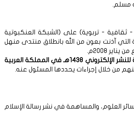
ه مسلم.
ثقافية - تربوية) على (الشبكة العنكبوتية
ة التي آذنت بعون من الله بانطلاق منتدى منهل
لوائح وأنظمة اللائحة التنفيذية للنشر الإلكتروني 1438هـ في المملكة العربية
هم من خلال إجراءات يحددها المسئول عنه.
ائر العلوم، والمساهمة في نشر رسالة الإسلام