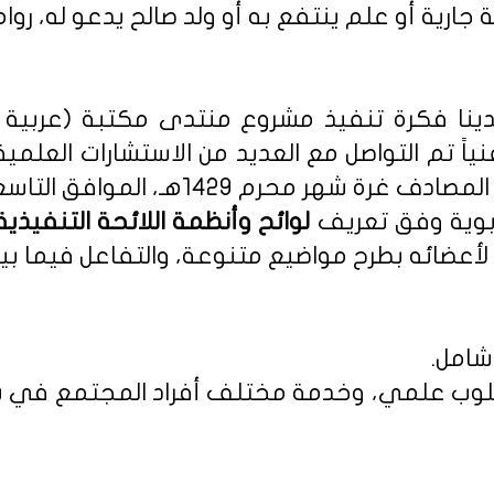
 جارية أو علم ينتفع به أو ولد صالح يدعو له، روا
نا فكرة تنفيذ مشروع منتدى مكتبة (عربية - 
نياً تم التواصل مع العديد من الاستشارات العلمي
م 1429هـ، الموافق التاسع من يناير 2008م.
ربوية وفق تعريف
أعضائه بطرح مواضيع متنوعة، والتفاعل فيما بين
شامل.
 بأسلوب علمي، وخدمة مختلف أفراد المجتمع في س