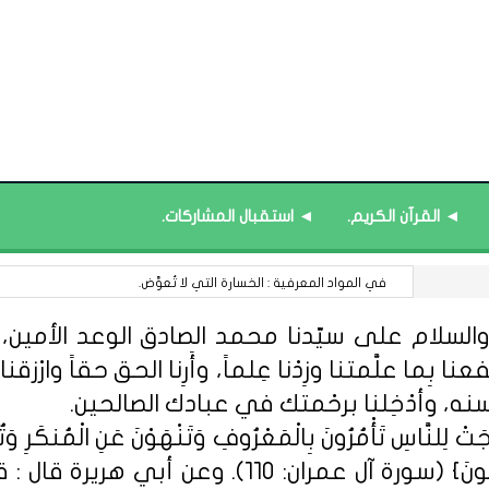
◄ القرآن الكريم.
◄ استقبال المشاركات.
حدث في مثل هذا اليوم : 2 ربيع الأول 1373
السلام على سيّدنا محمد الصادق الوعد الأمين، الل
 بِما علَّمتنا وزِدْنا عِلماً، وأَرِنا الحق حقاً وارْزقنا ا
سنه، وأدْخِلنا برحْمتك في عبادك الصالحين.
ِلنَّاسِ تَأْمُرُونَ بِالْمَعْرُوفِ وَتَنْهَوْنَ عَنِ الْمُنكَرِ وَتُؤْمِن
مِّنْهُمُ الْمُؤْمِنُونَ وَأَكْثَرُهُمُ الْفَاسِق