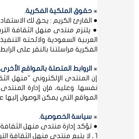
حقوق الملكية الفكرية.
● القارئ الكريم : يحق لك الاستفا
● يلتزم منتدى منهل الثقافة التر
العربية السعودية ولائحته التنفيذ
الفكرية مراسلتنا بالنقر على الرابط: 
الروابط المتصلة بالمواقع الأخرى.
إن المنتدى الإلكتروني "منهل ال
نفسها. وعليه، فإن إدارة المنتد
المواقع التي يمكن الوصول إليها عب
سياسة الخصوصية.
● تؤكد إدارة منتدى منهل الثقافة ا
1 ـ لا يتبع منتدى منهل الثقافة التربوية أي مؤسسة أو منظمة حكومية ... فمنهل لثقافتك !