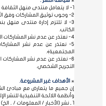
سياسة النشر :
1- لا يتعامل منتدى منهل الثقافة التربوية مع مصطلح ﴿التسجيل المبدئي﴾، فالمشاركات متاحة للجميع.
2- وجوب توثيق المشاركات وفق الأساليب العلمية لتوثيق المعلومات حفظاً للحقوق الفكرية وتيسيراً للباحث عن المعلومة.
3- لا تلتزم إدارة منتدى منهل بن
الكاتب.
4- نعتذر عن عدم نشر المشاركات التي لا تتضمن الاسم الحقيقي - ثلاثياً على الأقل - ﴿المسلمون عند شروطهم في تدوين الاسم﴾.
5- نعتذر عن عدم نشر المشاركات
المجتمعية﴾.
6- نعتذر عن عدم نشر المشاركات ال
التجريح الشخصي.
الأهداف غير المشروعة.
إن جميع ما يتعارض مع مبادئ الشر
وأنظمة اللائحة التنفيذية للنشر الإلكت
1 ـ نشر (الأخبار / المعلومات / .. الخ) ذات الطابع السياسي، أو المتضمنة أسماء سياسيين.