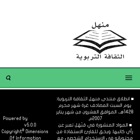
Toggle
navigation
■ انطلاق منتدى منهل الثقافة التربوية:
يوم السبت المصادف غرة شهر محرم
1428هـ، الموافق العشرون من شهر يناير
2007م.
Dimofinf
Powered by
■ المواد المنشورة في مَنْهَل تعبر عن
v5.0.0
CMS
©
رأي كاتبها. ويحق للقارئ الاستفادة من
Dimensions
Copyright
محتوياته في الاستخدام الشخصي مع
Of Information.