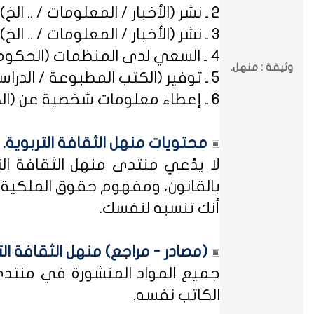
2 ـ نشر (الأخبار / المعلومات / .. الخ) ذات العِلاقة بالصراعات (المذهبية / الطائفية / الحزبية / السياسية / .. الخ).
3 ـ نشر (الأخبار / المعلومات / .. الخ) ذات العِلاقة بالخلافات (الرسمية / الشخصية) مع المنظمات (الحكومية / الخاصة / .. الخ).
4 ـ السعي لدى المنظمات (الحكومية / الخاصة / .. الخ) بطلب أو متابعة (التوظيف / الدراسة / البلاغات / الشكاوى / .. الخ).
وثيقة : منهل.
5 ـ توفير (الكتب المطبوعة / الدراسات العلمية / البحوث الإجرائية / أوراق العمل / الوثائق / التشريعات / الملخصات / .. الخ).
6 ـ إعطاء معلومات شخصية عن (الكتاب المشاركين في منهل الثقافة التربوية / المسؤولين في مختلف المنظمات / .. الخ).
محتويات منهل الثقافة التربوية.
لا يدّعي منتدى منهل الثقافة الت
بالقانون، ومفهوم حقوق الملكية ه
أنك تنسبه لنفسك.
(مصادر - مراجع) منهل الثقافة الت
جميع المواد المنشورة في منتدى م
الكاتب نفسه.