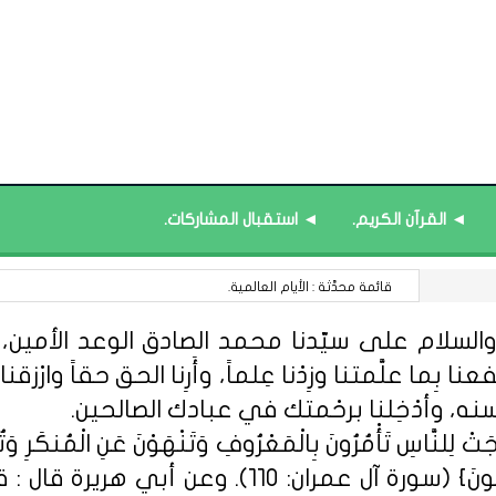
◄ القرآن الكريم.
◄ استقبال المشاركات.
قائمة محدَّثة : البرامج التدريبية.
السلام على سيّدنا محمد الصادق الوعد الأمين، الل
 بِما علَّمتنا وزِدْنا عِلماً، وأَرِنا الحق حقاً وارْزقنا ا
سنه، وأدْخِلنا برحْمتك في عبادك الصالحين.
ِلنَّاسِ تَأْمُرُونَ بِالْمَعْرُوفِ وَتَنْهَوْنَ عَنِ الْمُنكَرِ وَتُؤْمِن
مِّنْهُمُ الْمُؤْمِنُونَ وَأَكْثَرُهُمُ الْفَاسِق