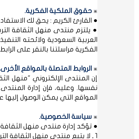
حقوق الملكية الفكرية.
● القارئ الكريم : يحق لك الاستفا
● يلتزم منتدى منهل الثقافة التر
العربية السعودية ولائحته التنفيذ
الفكرية مراسلتنا بالنقر على الرابط: 
الروابط المتصلة بالمواقع الأخرى.
إن المنتدى الإلكتروني "منهل ال
نفسها. وعليه، فإن إدارة المنتد
المواقع التي يمكن الوصول إليها عب
سياسة الخصوصية.
● تؤكد إدارة منتدى منهل الثقافة ا
1 ـ لا يتبع منتدى منهل الثقافة التربوية أي مؤسسة أو منظمة حكومية ... فمنهل لثقافتك !