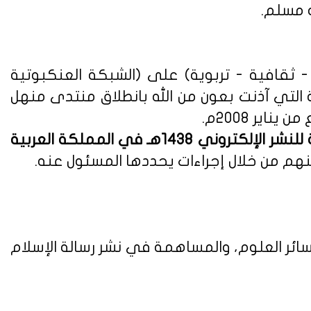
ه مسلم.
ثقافية - تربوية) على (الشبكة العنكبوتية
ة التي آذنت بعون من الله بانطلاق منتدى منهل
لوائح وأنظمة اللائحة التنفيذية للنشر الإلكتروني 1438هـ في المملكة العربية
هم من خلال إجراءات يحددها المسئول عنه.
ائر العلوم، والمساهمة في نشر رسالة الإسلام