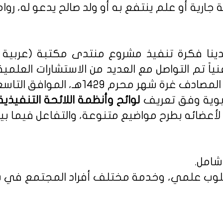
 جارية أو علم ينتفع به أو ولد صالح يدعو له، روا
نا فكرة تنفيذ مشروع منتدى مكتبة (عربية - 
نياً تم التواصل مع العديد من الاستشارات العلمي
م 1429هـ، الموافق التاسع من يناير 2008م.
ربوية وفق تعريف
أعضائه بطرح مواضيع متنوعة، والتفاعل فيما بين
شامل.
 بأسلوب علمي، وخدمة مختلف أفراد المجتمع في س