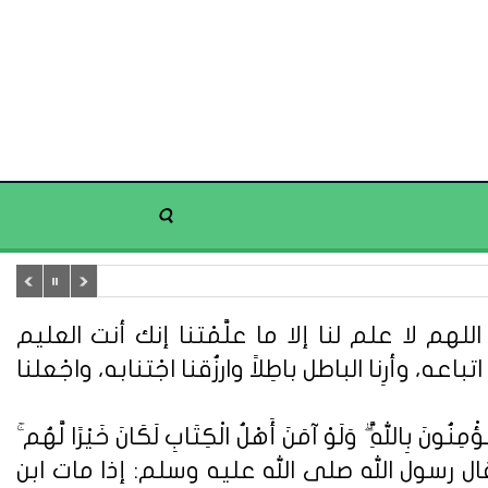
هم لا علم لنا إلا ما علَّمْتنا إنك أنت العليم
تباعه، وأرِنا الباطل باطِلاً وارزُقنا اجْتنابه، واجْعلنا
ُونَ بِاللَّهِ ۗ وَلَوْ آمَنَ أَهْلُ الْكِتَابِ لَكَانَ خَيْرًا لَّهُم ۚ
ُونَ} (سورة آل عمران: 110). وعن أبي هريرة قال : قال رسول الله صلى الله عليه وسلم: إذا مات ابن