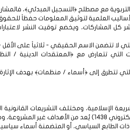
شر كل المشاركات، ويخضع توقيت النشر لاعتبارات 
 التي تتعارض مع ﴿المعتقدات الدينية / النظم 
تي تتطرق إلى ﴿أسماء / منظمات﴾ بهدف الإثارة الإ
يعة الإسلامية، ومختلف التشريعات القانونية ا
روني 1438
) يُعد من الأهداف غير المشروعة، وخ