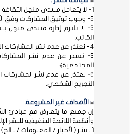
سياسة النشر :
1- لا يتعامل منتدى منهل الثقافة التربوية مع مصطلح ﴿التسجيل المبدئي﴾، فالمشاركات متاحة للجميع.
2- وجوب توثيق المشاركات وفق الأساليب العلمية لتوثيق المعلومات حفظاً للحقوق الفكرية وتيسيراً للباحث عن المعلومة.
3- لا تلتزم إدارة منتدى منهل بن
الكاتب.
4- نعتذر عن عدم نشر المشاركات التي لا تتضمن الاسم الحقيقي - ثلاثياً على الأقل - ﴿المسلمون عند شروطهم في تدوين الاسم﴾.
5- نعتذر عن عدم نشر المشاركات
المجتمعية﴾.
6- نعتذر عن عدم نشر المشاركات ال
التجريح الشخصي.
الأهداف غير المشروعة.
إن جميع ما يتعارض مع مبادئ الشر
وأنظمة اللائحة التنفيذية للنشر الإلكت
1 ـ نشر (الأخبار / المعلومات / .. الخ) ذات الطابع السياسي، أو المتضمنة أسماء سياسيين.