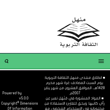
Toggle
navigation
■ انطلاق منتدى منهل الثقافة التربوية:
يوم السبت المصادف غرة شهر محرم
1428هـ، الموافق العشرون من شهر يناير
2007م.
Dimofinf
Powered by
■ المواد المنشورة في مَنْهَل تعبر عن
v5.0.0
CMS
©
رأي كاتبها. ويحق للقارئ الاستفادة من
Dimensions
Copyright
محتوياته في الاستخدام الشخصي مع
Of Information.