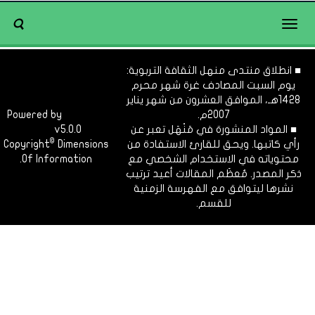
Toggle
navigation
■ انطلاق منتدى منهل الثقافة التربوية:
يوم السبت المصادف غرة شهر محرم
1428هـ، الموافق العشرون من شهر يناير
2007م.
Dimofinf
Powered by
■ المواد المنشورة في مَنْهَل تعبر عن
v5.0.0
CMS
©
رأي كاتبها. ويحق للقارئ الاستفادة من
Dimensions
Copyright
محتوياته في الاستخدام الشخصي مع
Of Information.
ذكر المصدر. مُعظَم المقالات أعيد ترتيب
نشرها ليتوافق مع الفهرسة الزمنية
للقسم.