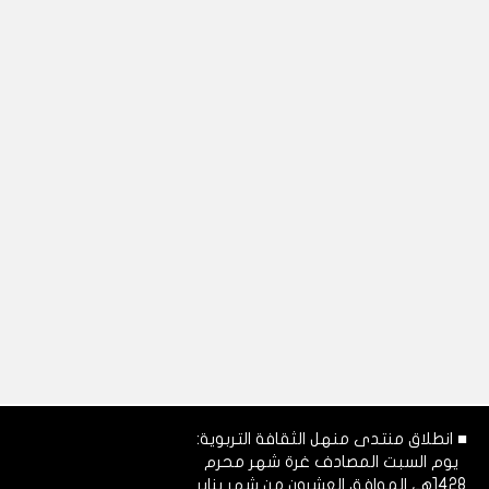
■ انطلاق منتدى منهل الثقافة التربوية:
يوم السبت المصادف غرة شهر محرم
1428هـ، الموافق العشرون من شهر يناير