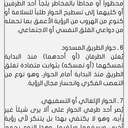
محظوراً أو محاطاً بالمخاطر يلجأ أحد الطرفين
أو كليهما إلى تسطيح الحوار طلباً للسلامة أو
كنوع من الهروب من الرؤية الأعمق بما تحمله
من دواعي القلق النفسي أو الاجتماعي.
6 ـ حوار الطريق المسدود.
يُعلن الطرفان (أو أحدهما) منذ البداية
تمسكهما (أو تمسكه) بثوابت متضادة تغلق
الطريق منذ البداية أمام الحوار، وهو نوع من
التعصب الفكري وانحسار مجال الرؤية.
7 ـ الحوار الإلغائي أو التسفيهي.
يُصر أحد طرفي الحوار على ألا يرى شيئاً غير
رأيه، وهو لا يكتفي بهذا بل يتنكر لأي رؤية
أخرى ويسفهها ويلغيها، وهذا النوع يجمع