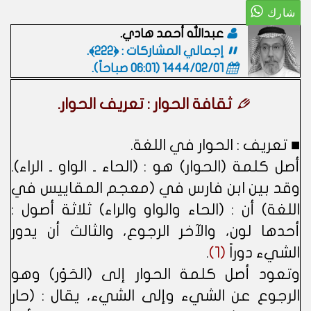
عبدالله أحمد هادي.
إجمالي المشاركات : ﴿222﴾.
1444/02/01 (06:01 صباحاً)
.
ثقافة الحوار : تعريف الحوار.
■ تعريف : الحوار في اللغة.
أصل كلمة (الحوار) هو : (الحاء ـ الواو ـ الراء).
وقد بين ابن فارس في (معجم المقاييس في
اللغة) أن : (الحاء والواو والراء) ثلاثة أصول :
أحدها لون، والآخر الرجوع، والثالث أن يدور
الشيء دوراً
(1)
.
وتعود أصل كلمة الحوار إلى (الحَوْر) وهو
الرجوع عن الشيء وإلى الشيء، يقال : (حار