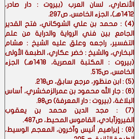
الأنصاري، لسان العرب (بيروت : دار صادر،
1412هـ)، الجزء الخامس، ص297.
(4) : محمد بن علي الشوكاني، فتح القدير
الجامع بين فني الرواية والدراية من علم
التفسير، راجعه وعلق عليه الشيخ : هشام
البخاري، والشيخ : خضر عكاري، الطبعة الأولى
(بيروت : المكتبة العصرية، 1418هـ) الجزء
الخامس، ص515.
(5) : ابن منظور، مرجع سابق، ص218.
(6) : جار الله محمود بن عمرالزمخشري، أساس
البلاغة، (بيروت : دار المعرفة) ص98.
(7) : مجد الدين محمد بن يعقوب
الفيروزآبادي، القاموس المحيط، ص487.
(8) : إبراهيم أنيس وآخرون، المعجم الوسيط،