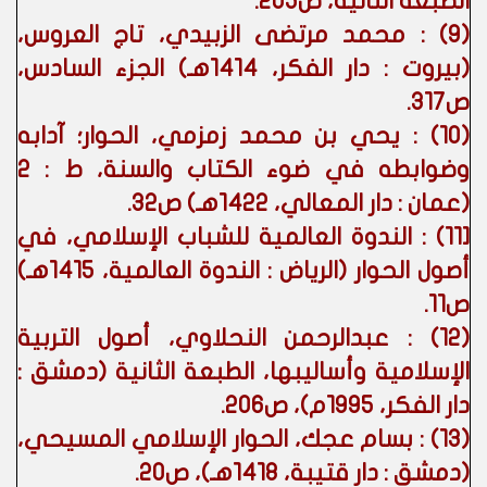
الطبعة الثانية، ص205.
(9) : محمد مرتضى الزبيدي، تاج العروس،
(بيروت : دار الفكر، 1414هـ) الجزء السادس،
ص317.
(10) : يحي بن محمد زمزمي، الحوار؛ آدابه
وضوابطه في ضوء الكتاب والسنة، ط : 2
(عمان : دار المعالي، 1422هـ) ص32.
[11) : الندوة العالمية للشباب الإسلامي، في
أصول الحوار (الرياض : الندوة العالمية، 1415هـ)
ص11.
(12) : عبدالرحمن النحلاوي، أصول التربية
الإسلامية وأساليبها، الطبعة الثانية (دمشق :
دار الفكر، 1995م)، ص206.
(13) : بسام عجك، الحوار الإسلامي المسيحي،
(دمشق : دار قتيبة، 1418هـ)، ص20.