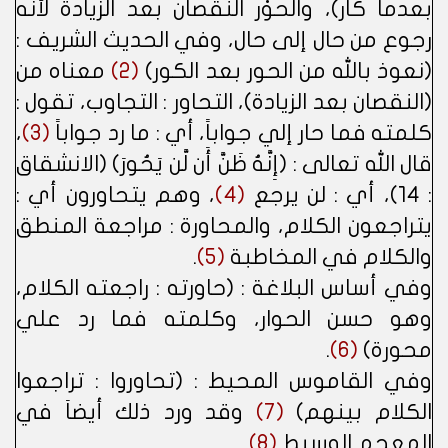
بعدما كار)، والحوْر النقصان بعد الزيادة لأنه
رجوع من حال إلى حال، وفي الحديث الشريف :
(نعوذ بالله من الحور بعد الكور)
(2)
معناه من
(النقصان بعد الزيادة)، التحاور : التجاوب، تقول :
كلمته فما حار إلي جواباً، أي : ما رد جواباً
(3)
،
قال الله تعالى : (إِنَّهُ ظَنَّ أَن لَّن يَحُورَ) (الانشقاق
: 14)، أي : لن يرجع
(4)
، وهم يتحاورون أي :
يتراجعون الكلام، والمحاورة : مراجعة المنطق
والكلام في المخاطبة
(5)
.
وفي أساس البلاغة : (حاورته : راجعته الكلام،
وهو حسن الحوار، وكلمته فما رد علي
محورة)
(6)
.
وفي القاموس المحيط : (تحاوروا : تراجعوا
الكلام بينهم)
(7)
وقد ورد ذلك أيضاَ في
المعجم الوسيط
(8)
.