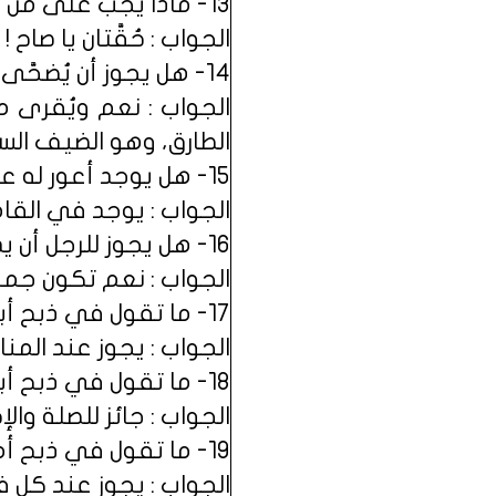
13- ماذا يجب على من مَلَك مائة مصباح ؟
الجواب : حُقَّتان يا صاح !
14- هل يجوز أن يُضحَّى بالطالق ؟
الجواب : نعم ويُقرى من
الطارق، وهو الضيف السا
15- هل يوجد أعور له عينان ؟
الجواب : يوجد في القامو
16- هل يجوز للرجل أن يذبح خاله للأضحية ؟
الجواب : نعم تكون جميع 
17- ما تقول في ذبح أبي الفضائل ؟
الجواب : يجوز عند المنا
18- ما تقول في ذبح أبي حسان ؟
الجواب : جائز للصلة والإ
19- ما تقول في ذبح أم الوليد ؟
الجواب : يجوز عند كل فر