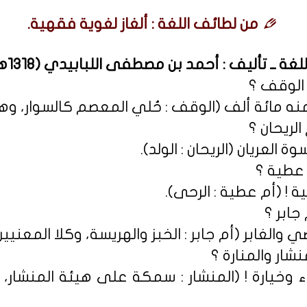
من لطائف اللغة : ألغاز لغوية فقهية.
 ــ تأليف : أحمد بن مصطفى اللبابيدي (1318هـ).
منه مائة ألف (الوقف : حُلي المعصم كالسوار، وه
ة العريان (الريحان : الولد).
ية ! (أم عطية : الرحى).
 والغابر (أم جابر : الخبز والهريسة، وكلا المعنيين 
َّاء وخيارة ! (المنشار : سمكة على هيئة المنشار