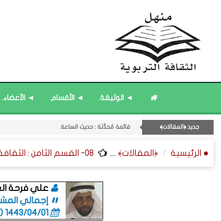
قائمة مُثبتة : مشرف منهل الثقافة التربوية.
◄ الوثيقة.
◄ الأقسام.
◄ الأعضاء.
11- القسم الحادي عشر : ﴿اللقاءات الشخصية - الثقافة المتسلسلة﴾.
قائمة مُثبتة : إدارة منهل الثقافة التربوية.
جديد ﴿المقالات﴾
قائمة مُحدَّثة : حديث الساعة.
قائمة مُحدَّثة : من ﴿جديد﴾ المشاركات.
● الرئيسية
﴿المقالات﴾
....
08- القسم الثامن : الثقافة ﴿اللغوية - الشعرية - القصصية﴾.
علي فرحة ال
إجمالي المشاركا
1443/04/01 (06:01 صباحاً)