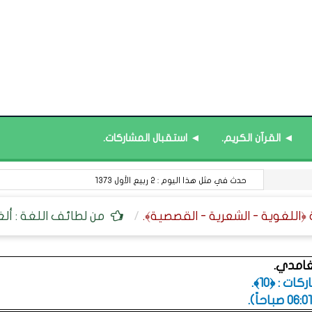
◄ القرآن الكريم.
◄ استقبال المشاركات.
حدث في مثل هذا اليوم : 2 ربيع الأول 1373
من لطائف اللغة : ألغ
غامدي.
ت : ﴿10﴾.
.