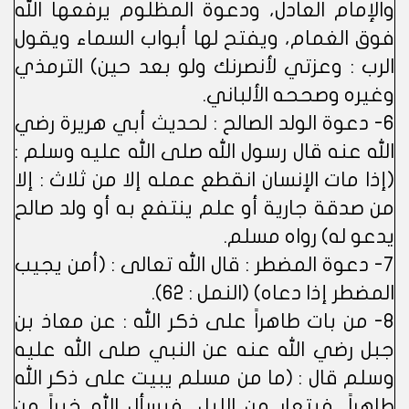
والإمام العادل، ودعوة المظلوم يرفعها الله
فوق الغمام، ويفتح لها أبواب السماء ويقول
الرب : وعزتي لأنصرنك ولو بعد حين) الترمذي
وغيره وصححه الألباني.
6- دعوة الولد الصالح : لحديث أبي هريرة رضي
الله عنه قال رسول الله صلى الله عليه وسلم :
(إذا مات الإنسان انقطع عمله إلا من ثلاث : إلا
من صدقة جارية أو علم ينتفع به أو ولد صالح
يدعو له) رواه مسلم.
7- دعوة المضطر : قال الله تعالى : (أمن يجيب
المضطر إذا دعاه) (النمل : 62).
8- من بات طاهراً على ذكر الله : عن معاذ بن
جبل رضي الله عنه عن النبي صلى الله عليه
وسلم قال : (ما من مسلم يبيت على ذكر الله
طاهراً، فيتعار من الليل، فيسأل الله خيراً من