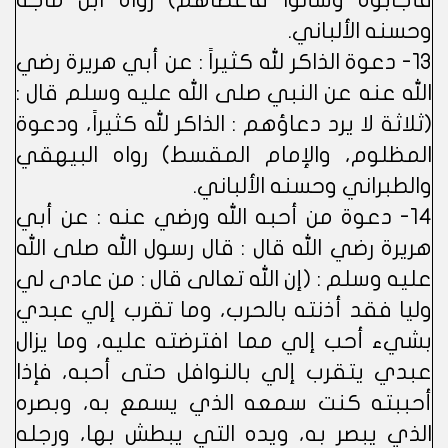
فأجابوه وسألوا فأعطاهم) رواه ابن ماجة
وحسنه الألباني.
13- دعوة الذاكر لله كثيراً : عن أبي هريرة رضي
الله عنه عن النبي صلى الله عليه وسلم قال :
(ثلاثة لا يرد دعاؤهم : الذاكر لله كثيراً، ودعوة
المظلوم، والإمام المقسط) رواه البيهقي
والطبراني وحسنه الألباني.
14- دعوة من أحبه الله ورضي عنه : عن أبي
هريرة رضي الله قال : قال رسول الله صلى الله
عليه وسلم : (إن الله تعالى قال : من عادى لي
وليا فقد أذنته بالحرب، وما تقرب إلي عبدي
بشيء أحب إلي مما افترضته عليه، وما يزال
عبدي يتقرب إلي بالنوافل حتى أحبه، فإذا
أحببته كنت سمعه الذي يسمع به، وبصره
الذي يبصر به، ويده التي يبطش بها، ورجله