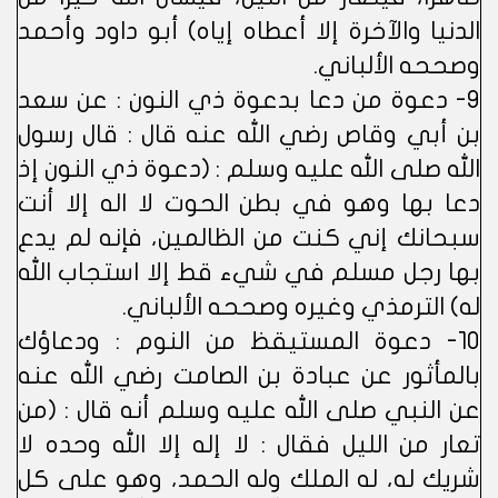
الدنيا والآخرة إلا أعطاه إياه) أبو داود وأحمد
وصححه الألباني.
9- دعوة من دعا بدعوة ذي النون : عن سعد
بن أبي وقاص رضي الله عنه قال : قال رسول
الله صلى الله عليه وسلم : (دعوة ذي النون إذ
دعا بها وهو في بطن الحوت لا اله إلا أنت
سبحانك إني كنت من الظالمين، فإنه لم يدع
بها رجل مسلم في شيء قط إلا استجاب الله
له) الترمذي وغيره وصححه الألباني.
10- دعوة المستيقظ من النوم : ودعاؤك
بالمأثور عن عبادة بن الصامت رضي الله عنه
عن النبي صلى الله عليه وسلم أنه قال : (من
تعار من الليل فقال : لا إله إلا الله وحده لا
شريك له، له الملك وله الحمد، وهو على كل