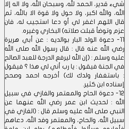
شيء قدير، الحمد لله، وسبحان الله، ولا اله إلا
الله، والله اكبر، ولا حول ولا قوة الا بالله، ثم
قال اللهم اغفر لي أو دعا استجيب له، فان
عزم وتوضأ قبلت صلاته) البخاري وغيره.
11- دعوة الولد البار بوالديه : عن أبي هريرة
رضي الله عنه قال : قال رسول الله صلى الله
عليه وسلم : (إن الله ليرفع الدرجة للعبد الصالح
في الجنة فيقول : يا رب أني لي هذا ؟ فيقول
: باستغفار ولدك لك) أخرجه احمد وصحح
إسناده ابن كثير.
12- دعوة الحاج والمعتمر والغازي في سبيل
الله : لحديث ابن عمر رضي الله عنهما عن
النبي صلى الله عليه وسلم قال : (الغازي في
سبيل الله، والحاج، والمعتمر وفد الله، دعاهم