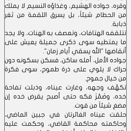
وقره، جواده الهشيم، وغذاؤه النسيم لا يملك
من الحطام شيئاً، بل يسرق اللقمة من ثغر
ذبابة.
تتلقفه الهتافات، وتعصف به الهنات، ولا يجد
ما يمتطيه سوى ذكرى جميلة يعيش على
أنقاضها "الله يسقي أيام زمان".
جواده الأمل، أمله ساكن، فسكن بسكونه دون
حراك لا يلوي على ذرة طموح، سوى فكرة
من خيال جموح.
تكهَّف وجهه، وغارت عيناه، وذبلت تفاحة
خده، وضَمُزَ فكه حتى أصبح يقرض خده إن
مضغ شيئاً من قوت.
حلقت عيناه الغائرتان في جبين الماضي،
وحاكمته محاكمة القاضي، وحكمت عليه