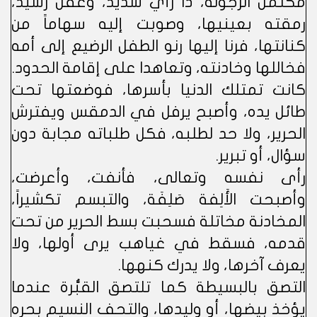
مكتمل الرجولة، ذا رأي سديد، وعقل رشيد،
رمقته بعينيها، وصوبت إليه سهاماً من
كنانتها، فرنا إليها رنو الطفل الرضيع إلى أمه
فخاللها وخادنته، وتعاهدا على إقامة الحدود.
كانت تمتلك الدنيا بأسرها، فوضعتها تحت
طائل يده، وأصبح يرفل في الدمقس ويفترش
الحرير، ولا حد لطلبه، فكل طلباته مجابة دون
سؤال، أو تبرير.
رأى نفسه وتعالى، فأنفت، وأعرضت،
وأصبحت الأَلِفة صَلِفَة، والتبسم تكشيراً،
المخادنة مخاتلة فسحبت بسط الحرير من تحت
قدمه، فسقط في غياهب يرى أولها، ولا
يعرف آخرها، ولا يدرك كنهها.
التصق بالبسيطة كما تلتصق القبُّرة عندما
يؤخذ بيضها، أو وليدها، والتحف النسيم بحره