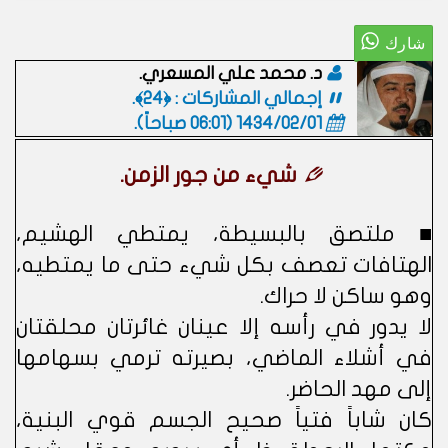
د. محمد علي المسعري.
إجمالي المشاركات : ﴿24﴾.
1434/02/01 (06:01 صباحاً)
.
شيء من جور الزمن.
■ ملتصق بالبسيطة، يمتطي الهشيم،
الهتافات تعصف بكل شيء حتى ما يمتطيه،
وهو ساكن لا حراك.
لا يدور في رأسه إلا عينان غائرتان محلقتان
في أشلاء الماضي، بصيرته ترمي بسهامها
إلى مهد الحاضر.
كان شاباً فتياً صحيح الجسم قوي البنية،