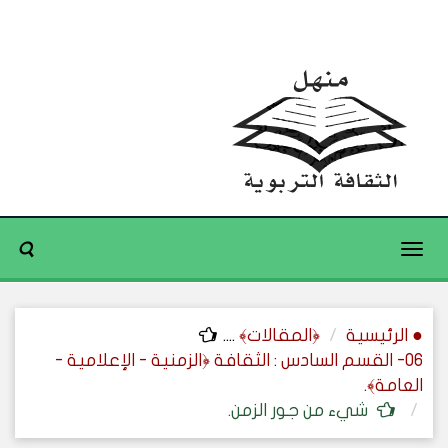
Toggle
navigation
● الرئيسية
﴿المقالات﴾
....
06- القسم السادس : الثقافة ﴿الزمنية - الإعلامية -
العامة﴾.
شيء من جور الزمن.