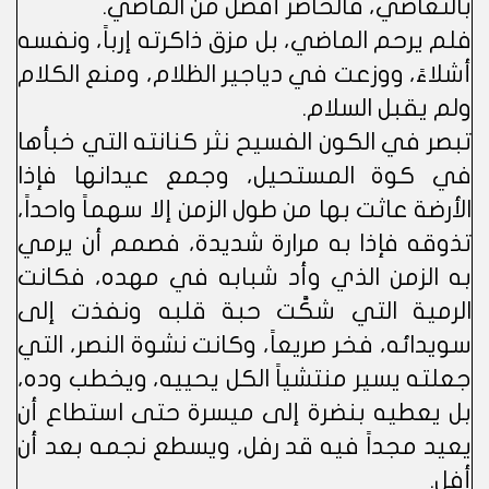
بالتغاضي، فالحاضر أفضل من الماضي.
فلم يرحم الماضي، بل مزق ذاكرته إرباً، ونفسه
أشلاءً، ووزعت في دياجير الظلام، ومنع الكلام
ولم يقبل السلام.
تبصر في الكون الفسيح نثر كنانته التي خبأها
في كوة المستحيل، وجمع عيدانها فإذا
الأرضة عاثت بها من طول الزمن إلا سهماً واحداً،
تذوقه فإذا به مرارة شديدة، فصمم أن يرمي
به الزمن الذي وأد شبابه في مهده، فكانت
الرمية التي شكَّت حبة قلبه ونفذت إلى
سويدائه، فخر صريعاً، وكانت نشوة النصر، التي
جعلته يسير منتشياً الكل يحييه، ويخطب وده،
بل يعطيه بنضرة إلى ميسرة حتى استطاع أن
يعيد مجداً فيه قد رفل، ويسطع نجمه بعد أن
أفل.