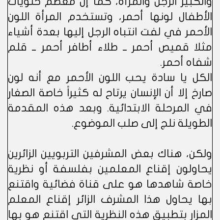
والكبير الرجل والمرأة، كما إن معظم حلويات
الأطفال لونها أحمر، وتستخدم المرأة اللون
الأحمر في لفت انتباه الرجل إليها بعدة أشياء
مثلا قميص أحمر ــ طلاء أطافر أحمر ــ قلم
شفاه أحمر.
الكل يا سادة يحب اللون الأحمر مع أنه لون
صارخ إلا أن الإنسان يرتاح له كثيراً خاصة الصغار
في المرحلة الابتدائية. وبعد هذه المقدمة
الطويلة نلج إلى صلب الموضوع.
ولكن، هناك بعض المشرفين التربويين الزائرين
يحاولون إقناع المعلمين بفلسفة أو نظرية
خاصة شاهدها هو على قناة فضائية واقتنع
بها يحاول هذا المشرف الزائر إقناع المعلم
المزار بتطبيق هذه النظرية التي اقتنع هو بها