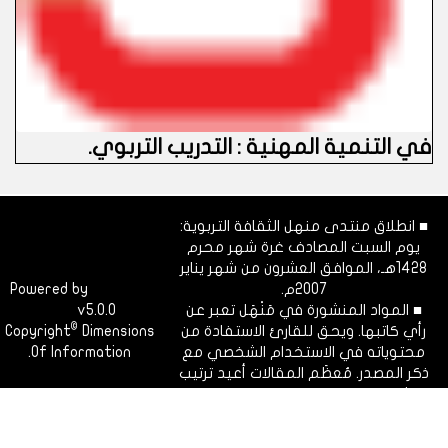
في التنمية المهنية : التدريب التربوي
.
■ انطلاق منتدى منهل الثقافة التربوية:
يوم السبت المصادف غرة شهر محرم
1428هـ، الموافق العشرون من شهر يناير
2007م.
Dimofinf
Powered by
■ المواد المنشورة في مَنْهَل تعبر عن
v5.0.0
CMS
©
رأي كاتبها. ويحق للقارئ الاستفادة من
Dimensions
Copyright
محتوياته في الاستخدام الشخصي مع
Of Information.
ذكر المصدر. مُعظَم المقالات أعيد ترتيب
نشرها ليتوافق مع الفهرسة الزمنية
للقسم.