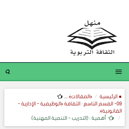
Toggle
navigation
● الرئيسية
﴿المقالات﴾
....
09- القسم التاسع : الثقافة ﴿الوظيفية - الإدارية -
القانونية﴾.
أهمية : (التدريب - التنمية المهنية).