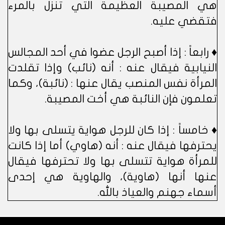
هي المصيبة العظيمة التي تنزل بالمرء
فتقضي عليه.
♦ رابعاً : إذا أصبح الرجل عضوا في أحد المجالس
النيابية فيقال عنه : أنه (نائب) وإذا تقلدت
المرأة نفس المنصب يقال عنها : (نائبة)، وكما
تعلمون فإن النائبة هي أخت المصيبة.
♦ خامساً : إذا كان للرجل هواية يتسلى بها ولا
يحترفها فيقال عنه : أنه (هاوي) أما إذا كانت
للمرأة هواية تتسلى بها ولا تحترفها فيقال
عنها أنها (هاوية)، والهاوية هي إحدى
أسماء جهنم والعياذ بالله.