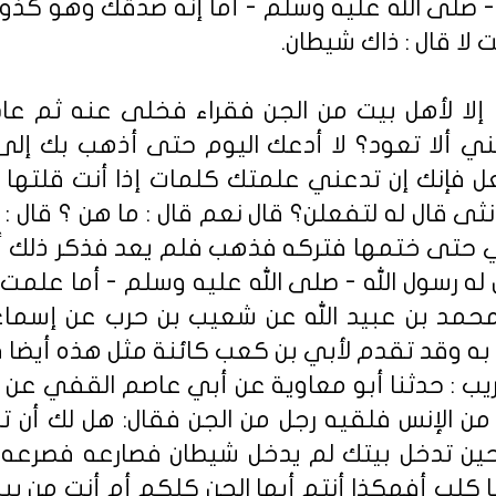
 - صلى الله عليه وسلم - أما إنه صدقك وهو كذ
لت لا قال : ذاك شيطان.
إلا لأهل بيت من الجن فقراء فخلى عنه ثم عاد ال
 ألا تعود؟ لا أدعك اليوم حتى أذهب بك إلى 
عل فإنك إن تدعني علمتك كلمات إذا أنت قلتها 
نثى قال له لتفعلن؟ قال نعم قال : ما هن ؟ قال : "ا
سي حتى ختمها فتركه فذهب فلم يعد فذكر ذلك أب
 له رسول الله - صلى الله عليه وسلم - أما علمت 
محمد بن عبيد الله عن شعيب بن حرب عن إسما
به وقد تقدم لأبي بن كعب كائنة مثل هذه أيضا ف
يب : حدثنا أبو معاوية عن أبي عاصم القفي عن 
من الإنس فلقيه رجل من الجن فقال: هل لك أن 
 حين تدخل بيتك لم يدخل شيطان فصارعه فصرعه فق
ا كلب أفهكذا أنتم أيها الجن كلكم أم أنت من ب