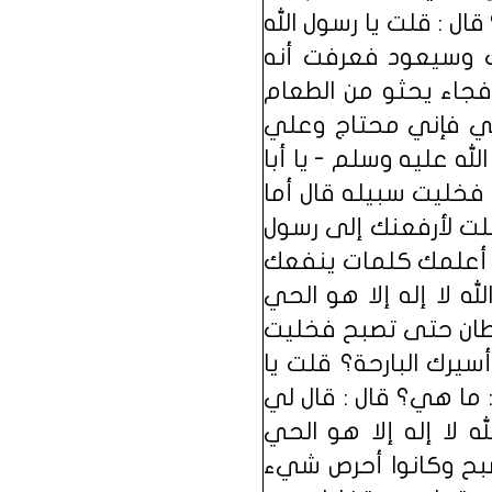
ال : قلت يا رسول الله
ك وسيعود فعرفت أنه
فجاء يحثو من الطعام
عني فإني محتاج وعلي
ه عليه وسلم - يا أبا
 فخليت سبيله قال أما
لت لأرفعنك إلى رسول
ني أعلمك كلمات ينفعك
ه لا إله إلا هو الحي
شيطان حتى تصبح فخليت
يرك البارحة؟ قلت يا
 ما هي؟ قال : قال لي
ه لا إله إلا هو الحي
صبح وكانوا أحرص شيء