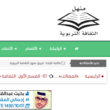
۝ قائمة مُثبتة : إدارة منهل الثقافة التربوية.
۝ قائمة مُحدَّثة : مختارات من جديد المشاركات.
۝ قائمة مُثبتة : فريق منهل الثقافة التربوية.
◄ الوثيقة.
◄ الأقسام.
◄ الأعضاء.
۝ قائمة مُحدَّثة : مختارات من الثقافة ﴿الزمنية﴾.
12- القسم الثاني عشر : الثقافة ﴿الرياضية - المعرفية - المستقبلية﴾.
جديد ﴿المقالات﴾
۝ قائمة مُثبتة : مشرف منهل الثقافة التربوية.
● الرئيسية
﴿المقالات﴾
....
01- القسم الأول : الثقافة ﴿الإسلامية - الأسرية - المجتمعية﴾.
بخيت عبدالقاد
إجمالي المشاركا
1432/10/01 (06:01 صباحاً)