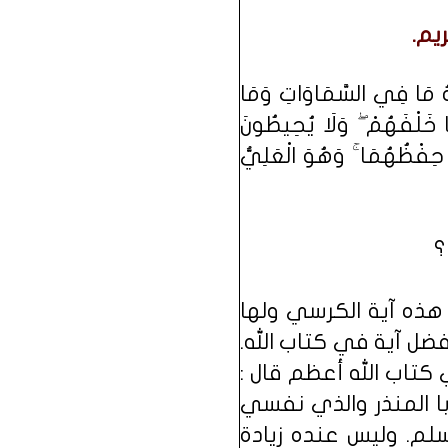
ريم.
لَّهُ مَا فِي السَّمَاوَاتِ وَمَا
َا خَلْفَهُمْ ۖ وَلَا يُحِيطُونَ
ُ حِفْظُهُمَا ۚ وَهُوَ الْعَلِيُّ
؟
 هذه آية الكرسي ولها
ضل آية في كتاب الله.
كتاب الله أعظم قال :
با المنذر والذي نفسي
لم. وليس عنده زيادة