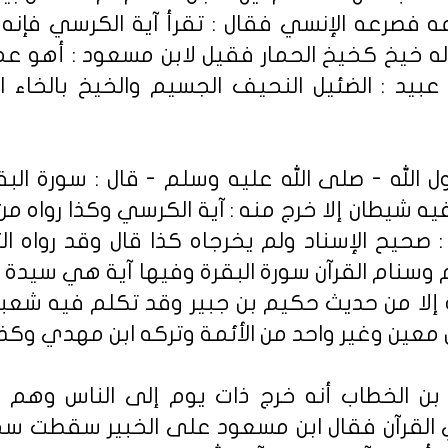
 فصرعه الإنسي فقال : تقرأ آية الكرسي فإنه لا
 وله خيخ كخيخ الحمار فقيل لابن مسعود : أهو ع
 عبيد : الضئيل النحيف الجسيم والخيخ بالخاء ا
 الله - صلى الله عليه وسلم - قال : سورة الب
فيه شيطان إلا خرج منه : آية الكرسي وكذا رواه من
 صحيح الإسناد ولم يخرجاه كذا قال وقد رواه ا
نام القرآن سورة البقرة وفيها آية هي سيدة أي
فه إلا من حديث حكيم بن جبير وقد تكلم فيه شع
عين وغير واحد من الأئمة وتركه ابن مهدي وكذ
بن الخطاب أنه خرج ذات يوم إلى الناس وهم 
 القرآن فقال ابن مسعود على الخبير سقطت سم