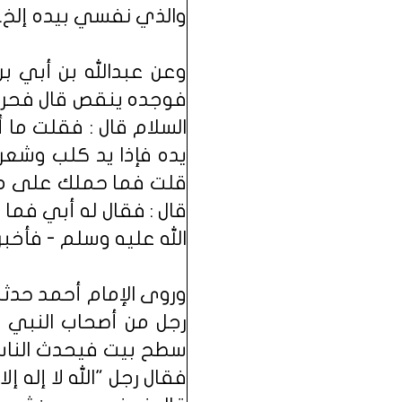
والذي نفسي بيده إلخ.
وعن عبدالله بن أبي بن
فوجده ينقص قال فحرسه 
السلام قال : فقلت ما 
يده فإذا يد كلب وشعر
قلت فما حملك على ما 
قال : فقال له أبي فما 
الله عليه وسلم - فأخبر
وروى الإمام أحمد حدثن
رجل من أصحاب النبي 
سطح بيت فيحدث الناس ق
فقال رجل "الله لا إله