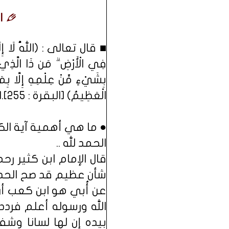
ا
■ قال تعالى : (اللَّهُ لَا إِلَهَ 
فِي الْأَرْضِ ۗ مَن ذَا الَّذِي ي
بِشَيْءٍ مِّنْ عِلْمِهِ إِلَّا بِم
الْعَظِيمُ) [البقرة : 255].[/B]
● ما هي أهمية آية ال
الحمد لله ..
قال الإمام ابن كثير ر
شأن عظيم قد صح الحديث
عن أُبي هو ابن كعب أن
الله ورسوله أعلم فردد
بيده إن لها لسانا وش