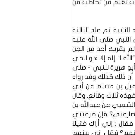
وب تعلم من تخاطب من
ثانية ثم عاد الثالثة
النبي صلى الله عليه
لم يقربك أحد من الجن
لله لا إله إلا هو الحي
و هريرة للنبي - صلى
أن ذلك كذلك وقد رواه
عيل بن مسلم عن أبي
هذه ثلاث وقائع. وقال
الشعبي عن عبدالله بن
تصارعني؟ فإن صرعتني
ال : إني أراك ضئيلا
ينهم؟ فقال إني بينهم