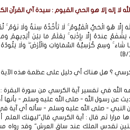
لله لا إله إلا هو الحي القيوم : سيدة آي القرآن الك
إِلَّا هُوَ الْحَيُّ الْقَيُّومُ ۚ لَا تَأْخُذُهُ سِنَةٌ وَلَا نَوْمٌ ۚ 
َشْفَعُ عِندَهُ إِلَّا بِإِذْنِهِ ۚ يَعْلَمُ مَا بَيْنَ أَيْدِيهِمْ وَم
َا شَاءَ ۚ وَسِعَ كُرْسِيُّهُ السَّمَاوَاتِ وَالْأَرْضَ ۖ وَلَا يَئُودُه
كرسي ؟ هل هناك أي دليل على عظمة هذه الآية 
حمه الله في تفسير آية الكرسي من سورة البقرة :
 عن رسول الله - صلى الله عليه وسلم - بأنها أف
 النبي - صلى الله عليه وسلم - سأله أي آية في 
ها مرارا ثم قال : آية الكرسي قال"ليهنك العلم أ
فتين تقدس الملك عند ساق العرش" وقد رواه مس