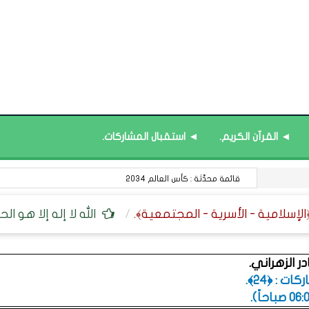
◄ القرآن الكريم.
◄ استقبال المشاركات.
قائمة محدَّثة : البرامج التدريبية.
الله لا إله إلا هو ا
ر الزهراني.
ت : ﴿24﴾.
.