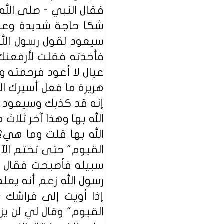
فقال النبي - صلى الله 
شكا حاجة شديدة وعيا
سيعود لقول رسول الله
فأخذته فقلت لأرفعنك 
عيال لا أعود فرحمته و
هريرة ما فعل أسيرك ال
إنه قد كذبك وسيعود ف
الله بها وهذا آخر ثلا
الله بها قلت وما هي؟ 
القيوم" حتى تختم الآي
سبيله فأصبحت فقال لي
رسول الله زعم أنه يعل
إذا أويت إلى فراشك فا
القيوم" وقال لي لن ي