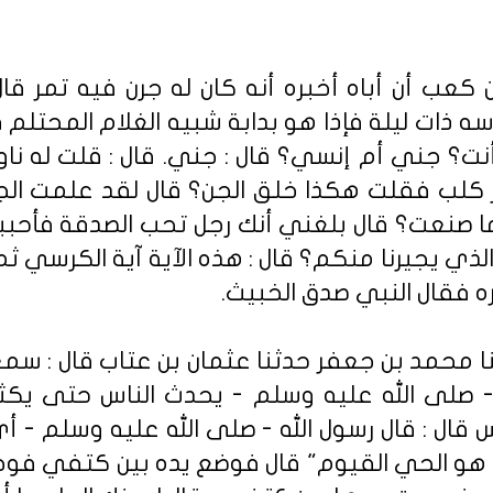
 كعب أن أباه أخبره أنه كان له جرن فيه تمر قا
ذات ليلة فإذا هو بدابة شبيه الغلام المحتلم 
أنت؟ جني أم إنسي؟ قال : جني. قال : قلت له نا
 كلب فقلت هكذا خلق الجن؟ قال لقد علمت ال
صنعت؟ قال بلغني أنك رجل تحب الصدقة فأحبب
الذي يجيرنا منكم؟ قال : هذه الآية آية الكرسي ث
ه فقال النبي صدق الخبيث.
ا محمد بن جعفر حدثنا عثمان بن عتاب قال : سمعت 
- صلى الله عليه وسلم - يحدث الناس حتى يكث
ال : قال رسول الله - صلى الله عليه وسلم - أ
 إلا هو الحي القيوم" قال فوضع يده بين كتفي فوج