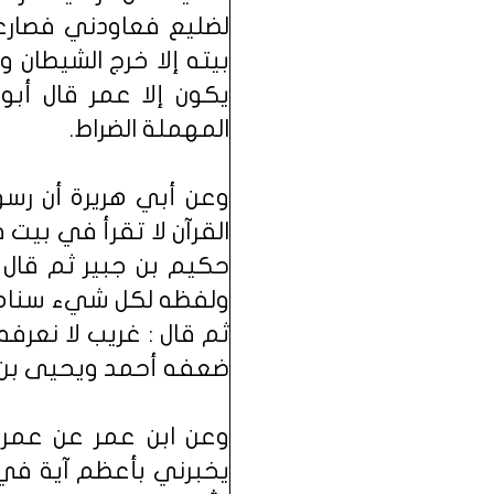
لضليع فعاودني فصارعه
بيته إلا خرج الشيطان
يكون إلا عمر قال أبو
المهملة الضراط.
وعن أبي هريرة أن رسول
القرآن لا تقرأ في بيت 
حكيم بن جبير ثم قال :
ولفظه لكل شيء سنام وس
ثم قال : غريب لا نعر
ضعفه أحمد ويحيى بن م
وعن ابن عمر عن عمر 
يخبرني بأعظم آية في