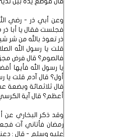
قال فوضع يده بين ثديي 
وعن أبي ذر - رضي الل
فجلست فقال يا أبا ذر
ذر تعوذ بالله من شر شيا
قلت يا رسول الله الصل
فالصوم؟ قال فرض مجزئ
يا رسول الله فأيها أف
أول؟ قال آدم قلت يا ر
قال ثلاثمائة وبضعة عش
أعظم؟ قال آية الكرسي "ا
وقد ذكر البخاري عن أ
رمضان فأتاني آت فجعل
عليه وسلم - قال : دع