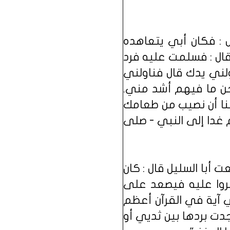
ل : فكان أبي يتعاهده
قال : فسلمت عليه فرد
ولني يدك قال فناولني
جن ما فيهم أشد مني.
نا أن نصيب من طعامك
م غدا إلى النبي - صلى
أبا السليل قال : كان
روا عليه فيصعد على
ي آية في القرآن أعظم
دت بردها بين ثديي أو