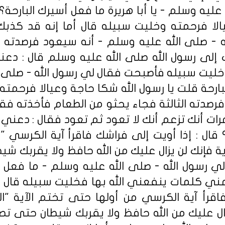
عليه وسلم - يا أبا هريرة ما فعل أسيرك البارحة؟ ق
لا فرحمته وخليت سبيله قال أما إنه قد كذب
 - صلى الله عليه وسلم - أنه سيعود فرصدته 
إلى رسول الله صلى الله عليه وسلم قال : د
خليت سبيله فأصبحت فقال لي رسول الله - صلى الل
بارحة قلت يا رسول الله شكا حاجة وعيالا فرحمته
رصدته الثالثة فجاء يحثو من الطعام فأخذته فق
ث مرات أنك تزعم أنك لا تعود ثم تعود فقال : دع
قال : إذا أويت إلى فراشك فاقرأ آية الكرسي "الل
ة فإنك لن يزال عليك من الله حافظ ولا يقربك 
 رسول الله - صلى الله عليه وسلم - ما فعل أس
مني كلمات ينفعني الله بها فخليت سبيله قال :
قرأ آية الكرسي من أولها حتى تختم الآية "الل
زال عليك من الله حافظ ولا يقربك شيطان حتى ت