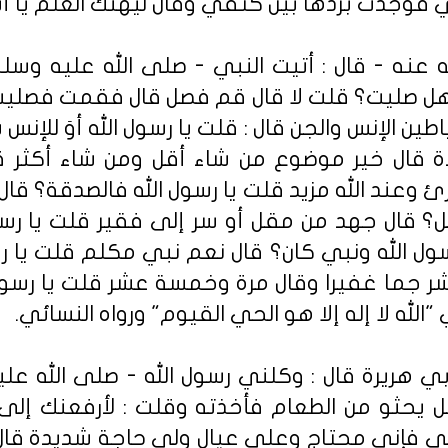
فوجدت بردها بين كتفي وقال ليهنك العلم يا أبا 
ه عنه - قال : أتيت النبي - صلى الله عليه و
 هل صليت؟ قلت لا قال قم فصل قال فقمت فصليت 
طين الإنس والجن قال : قلت يا رسول الله أوَ للإنس
اة قال خير موضوع من شاء أقل ومن شاء أكثر قا
 وعند الله مزيد قلت يا رسول الله فالصدقة؟ ق
ضل؟ قال جهد من مقل أو سر إلى فقير قلت يا رسول 
سول الله ونبي كان؟ قال نعم نبي مكلم قلت يا ر
ر جما غفيرا وقال مرة وخمسة عشر قلت يا رسول 
لله لا إله إلا هو الحي القيوم" ورواه النسائي.
بي هريرة قال : وكلني رسول الله - صلى الله عل
 يحثو من الطعام فأخذته وقلت : لأرفعنك إلى ر
ني فإني محتاج وعلي عيال ولي حاجة شديدة ق