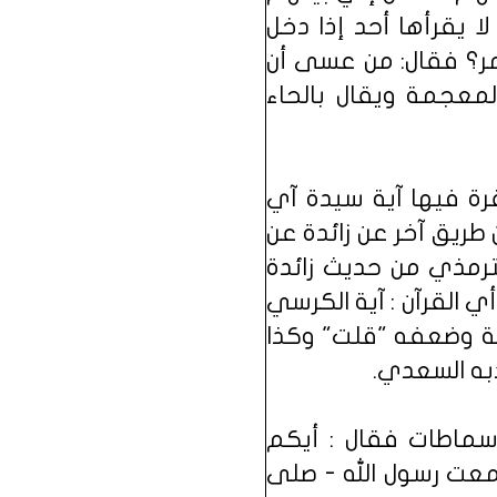
 يقرأها أحد إذا دخل
مر؟ فقال: من عسى أن
لمعجمة ويقال بالحاء
قرة فيها آية سيدة آي
 طريق آخر عن زائدة عن
لترمذي من حديث زائدة
 القرآن : آية الكرسي
بة وضعفه "قلت" وكذا
به السعدي.
سماطات فقال : أيكم
عت رسول الله - صلى