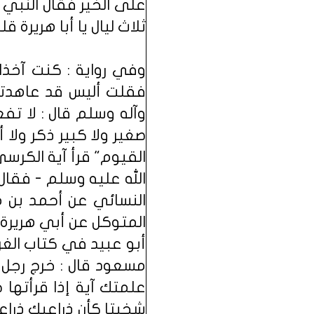
على الخير فقال النبي
ثلاث ليال يا أبا هريرة ق
وفي رواية : كنت آخذا 
فقلت أليس قد عاهدتني
وآله وسلم قال : لا تف
صغير ولا كبير ذكر ولا أ
القيوم" قرأ آية الكر
الله عليه وسلم - فقال
النسائي عن أحمد بن 
المتوكل عن أبي هريرة 
أبو عبيد في كتاب الغر
مسعود قال : خرج رجل 
علمتك آية إذا قرأتها
شخيتا كأن ذراعيك ذراع