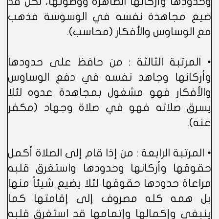
وحدودها وأركانها الظاهرة ووضوئها، لكن قد
ضيع مجاهدة نفسه في الوسوسة فذهب
مع الوساوس والأفكار (محاسب).
• المرتبة الثالثة : من حافظ على حدودها
وأركانها وجاهد نفسه في دفع الوساوس
والأفكار فهو مشغول بمجاهدة عدوه لئلا
يسرق صلاته فهو في صلاة وجهاد (مكفر
عنه).
• المرتبة الرابعة : من إذا قام إلى الصلاة أكمل
حقوقها وأركانها وحدودها واستغرق قلبه
مراعاة حدودها حقوقها لئلا يضيع شيئاً منها
بل همه كله مصروف إلى إقامتها كما
ينبغي وإكمالها وإتمامها قد استغرق قلبه