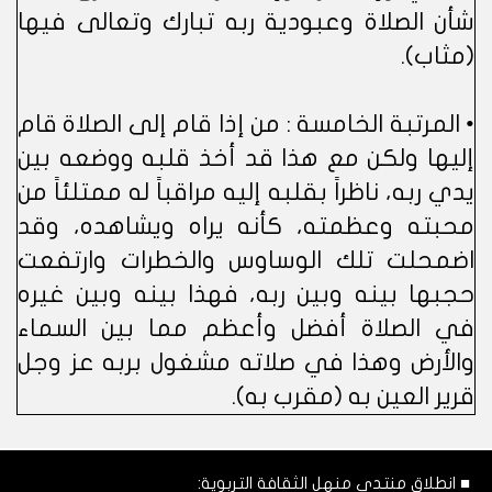
شأن الصلاة وعبودية ربه تبارك وتعالى فيها
(مثاب).
• المرتبة الخامسة : من إذا قام إلى الصلاة قام
إليها ولكن مع هذا قد أخذ قلبه ووضعه بين
يدي ربه، ناظراً بقلبه إليه مراقباً له ممتلئاً من
محبته وعظمته، كأنه يراه ويشاهده، وقد
اضمحلت تلك الوساوس والخطرات وارتفعت
حجبها بينه وبين ربه، فهذا بينه وبين غيره
في الصلاة أفضل وأعظم مما بين السماء
والأرض وهذا في صلاته مشغول بربه عز وجل
قرير العين به (مقرب به).
■ انطلاق منتدى منهل الثقافة التربوية: