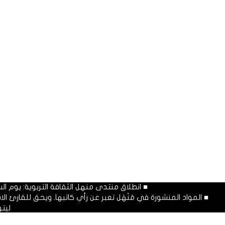
■ انطلاق منتدى منهل الثقافة التربوية: يوم السبت المصادف غرة شهر محرم
■ المواد المنشورة في مَنْهَل تعبر عن رأي كاتبها. ويحق للقارئ 
ليت