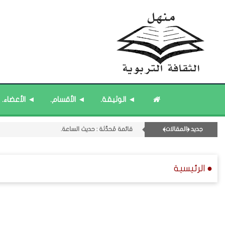
قائمة مُثبتة : إدارة منهل الثقافة التربوية.
◄ الوثيقة.
◄ الأقسام.
◄ الأعضاء.
قائمة مُثبتة : مشرف منهل الثقافة التربوية.
11- القسم الحادي عشر : ﴿اللقاءات الشخصية - الثقافة المتسلسلة﴾.
جديد ﴿المقالات﴾
قائمة مُحدَّثة : حديث الساعة.
قائمة مُحدَّثة : من ﴿جديد﴾ المشاركات.
● الرئيسية