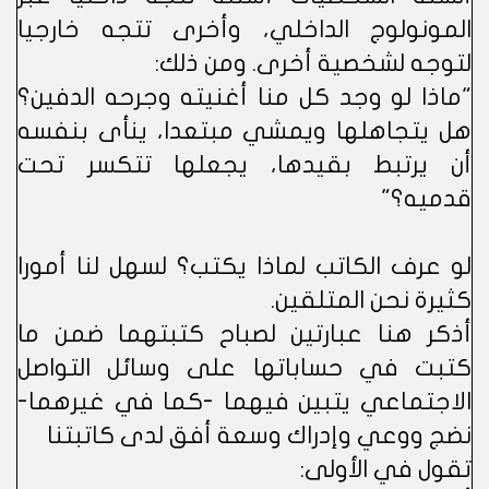
المونولوج الداخلي، وأخرى تتجه خارجيا
لتوجه لشخصية أخرى. ومن ذلك:
"ماذا لو وجد كل منا أغنيته وجرحه الدفين؟
هل يتجاهلها ويمشي مبتعدا، ينأى بنفسه
أن يرتبط بقيدها، يجعلها تتكسر تحت
قدميه؟"
لو عرف الكاتب لماذا يكتب؟ لسهل لنا أمورا
كثيرة نحن المتلقين.
أذكر هنا عبارتين لصباح كتبتهما ضمن ما
كتبت في حساباتها على وسائل التواصل
الاجتماعي يتبين فيهما -كما في غيرهما-
نضج ووعي وإدراك وسعة أفق لدى كاتبتنا
تقول في الأولى: