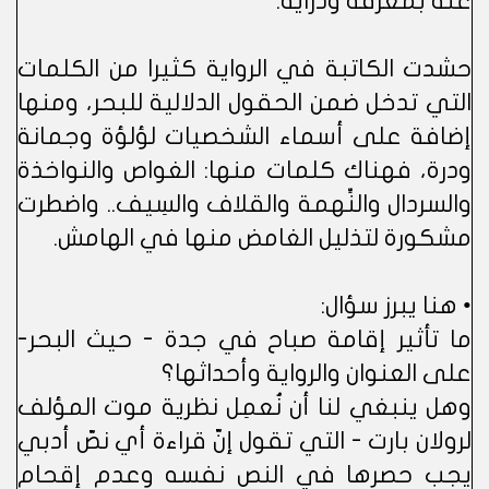
عنه بمعرفة ودراية.
حشدت الكاتبة في الرواية كثيرا من الكلمات
التي تدخل ضمن الحقول الدلالية للبحر، ومنها
إضافة على أسماء الشخصيات لؤلؤة وجمانة
ودرة، فهناك كلمات منها: الغواص والنواخذة
والسردال والنِّهمة والقلاف والسِيف.. واضطرت
مشكورة لتذليل الغامض منها في الهامش.
• هنا يبرز سؤال:
ما تأثير إقامة صباح في جدة - حيث البحر-
على العنوان والرواية وأحداثها؟
وهل ينبغي لنا أن نُعمِل نظرية موت المؤلف
لرولان بارت - التي تقول إنّ قراءة أي نصّ أدبي
يجب حصرها في النص نفسه وعدم إقحام