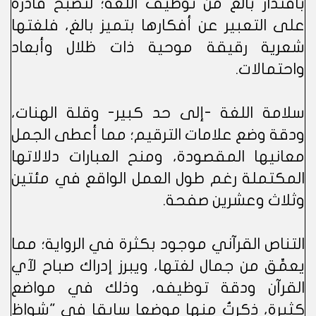
باقتدار بالغ من توظيف اللغة؛ لتصبح قادرة
على التعبير عن أفكارها بتميز بالغ، فلغتها
شعرية رقيقة موحية ذات ظلال وأبعاد
واحتمالات.
سلامة اللغة -إلى حد كبير- وقلة الهنات،
ودقة وضع علامات الترقيم؛ مما أعطى الجمل
معانيها المقصودة، ومنح العبارات دلالاتها
المكتملة رغم طول العمل الواقع في مئتين
وثلاث وعشرين صفحة.
التناص القرآني موجود بكثرة في الرواية؛ مما
يعمِّق من جمال لغتها، ويبرز إدراك صباح لآي
القرآن ودقة توظيفه، وذلك في مواضع
كثيرة، ذكرتُ منها موضعا سابقا في "شواظ