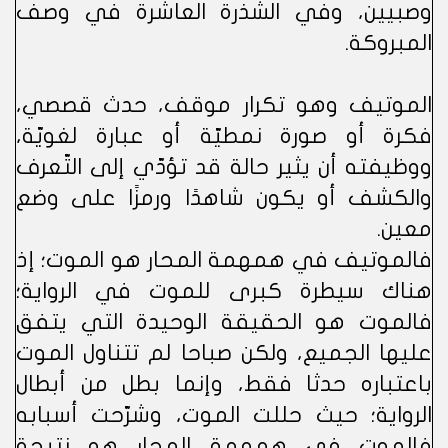
وصبيين، وفي الشذرة العاشرة في وصف
المبروكة.
الموتيف وهو تكرار موقف، حدث قصصي،
فكرة أو صورة نمطيّة أو عبارة لغويّة،
ووظيفته أن يثير حالة قد تؤدّي إلى التّعرف
والكشف أو يكون شاهدًا ورمزًا على وضع
معين.
فالموتيف في همهمة المحار هو الموت؛ إذ
هناك سيطرة كبرى للموت في الرواية؛
فالموت هو الحقيقة الوحيدة التي يتفق
عليها الجميع، ولكن صباحا لم تتناول الموت
باعتباره حدثا فقط، وإنما بطل من أبطال
الرواية؛ حيث حللت الموت، وشرّحت أسبابه
فالموت في همهمة المحار هو نتيجة