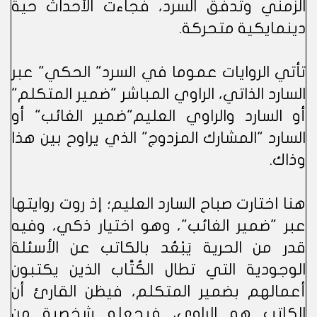
الزمني وتدفق السرد، فجاءت الأحداث حية
دينمايكية متحركة.
تأتي الروايات عموما في السرد" الحكي" عبر
السارد الذاتي، الراوي المباشر "ضمير المتكلم"
أو السارد والراوي العليم"ضمير الغائب" أو
السارد "المشارك المزدوج" الذي يراوح بين هذا
وذاك.
هنا اختارت صباح السارد العليم؛ إذ روت روايتها
عبر "ضمير الغائب"، وهو اختيار ذكي، وفيه
قدر من الحرية يَبْعُد بالكاتب عن الأسئلة
الوجودية التي تطال الكُتَّاب الذين يكتبون
أعمالهم بضمير المتكلم، فيظن القارئ أن
الكاتب هو الراوي، فيجعله شخصية من