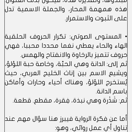
مبتدؤها، وتقديره هذه، فيكون بذلك العنوان:
هذه همهمة المحار، والجملة الاسمية تدل
على الثبوت والاستمرار.
• المستوى الصوتي: تكرار الحروف الحلقية
الهاء والحاء يعطي نغما محددا محببا، فهي
حروف تتميز بالرخاوة والانفتاح والهمس.
ثم إلى: الدانة وهي الحبَّة، وخاصة حبة اللؤلؤ،
ويشيع الاسم بين إناث الخليج العربي، حيث
يُستخرج اللؤلؤ، وهناك أحياء وحارات وأماكن
باسم الدانة.
ثم: شَذْرة وهي نبذة، فِقرة، مقطع. قطعة.
أما عن فكرة الرواية فيبرز هنا سؤال مهم عند
تناول أي عمل روائي، وهو: