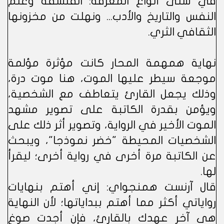
في شتى أنواع المعرفة: الفلسفة وعلم
النفس والتاريخ والأدب... ونهلت من مخزونها
الثقافي الثري.
نهاية همهمة المحار كانت مؤثرة مؤلمة
موجعة سيطر عليها الموت، هنا موت درة،
وذلك يجعل القارئ يتعاطف مع الشخصية،
ويؤمن بقدرة الكاتبة على تصوير مشهد
الموت الأخير في الرواية، وتصوير أثر ذلك على
الشخصيات المحيطة "خضر نموذجا"، ويبحث
عن الكاتبة مرة أخرى في رواية أخرى؛ ليقرأ
لها.
قال آرنست همنجواي: إني أهتم بنهايات
رواياتي أكثر مما أهتم ببداياتها؛ لأن النهاية
هي آخر عهدك بالقارئ، فإن أجدت صوغ