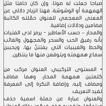
صباحا جعلت له صوتا، وإن كان خافتا مثل
الهمهمة أو الوشوشة، فهنا انزياح دلالي عن
المعنى المعجمي للعنوان حمّلته الكاتبة
مضامين ودلالات إضافية.
والمحار – حسب الأساطير - يرمز لدى الفتيات
بأنه رفيق الحب والسحر والمجهول والغائب
والحظ والغيبيات التي يفتتنّ بها، ويحببن
سماع همهمته ويتوقعن منها ما ينتظرن..
• المستوى التركيبي: العنوان مركب من
كلمتين همهمة المحار، وهما مضاف
ومضاف إليه، وإضافة النكرة إلى المعرفة
تفيد التعريف.
والعنوان عبارة عن جملة اسمية حذف