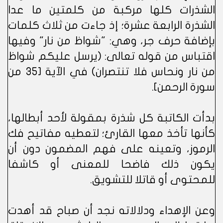
الشذرات كلها مركبة من كلمتين ما عدا
الشذرة الرابعة عشرة؛ إذ جاءت من ثلاث كلمات
بإضافة حرف جر، وهي: "شواظ من نار" وفيها
اقتباس من قوله تعالى: (يرسل عليكم شواظ
من نار ونحاس فلا تنتصران) في الآية [35 من
سورة الرحمن].
بدأت الكاتبة كل شذرة بمقولة لأحد أبطالها،
كأنها تأخذ معها القارئ؛ لتعطيه مفاتيح فك
الرموز، وتعينه على فهم المضمون دون أن
يكون ذلك فاضحا للمعنى أو كاشفا
للمحتوى أو قاتلا للتشويق.
وعن الإهداء ودلالاته نجد أن صباح قد أهدت