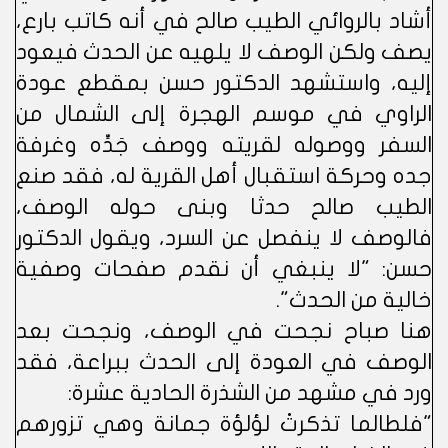
أشاد بالروائي الطيب صالح في أنه كاتب بارع،
يصف ولكن الوصف لا يلهيه عن الحدث فيعود
إليه، واستشهد الدكتور حسن بمقطع عودة
الراوي في موسم الهجرة إلى الشمال من
السفر ووصوله لقريته ووصف جَدِّه وغرفة
جده وحركة استقبال أهل القرية له، فقد صنع
الطيب صالح حدثا وبنى حوله الوصف،
فالوصف لا ينفصل عن السرد، ويقول الدكتور
حسن: "لا ينبغي أن نقدم صفحات وصفية
خالية من الحدث".
هنا صباح نجحت في الوصف، ونجحت بعد
الوصف في العودة إلى الحدث ببراعة، فقد
ورد في مشهد من الشذرة الحادية عشرة:
"فلطالما تذكرتْ لؤلؤة جمانة وهي تزورهم