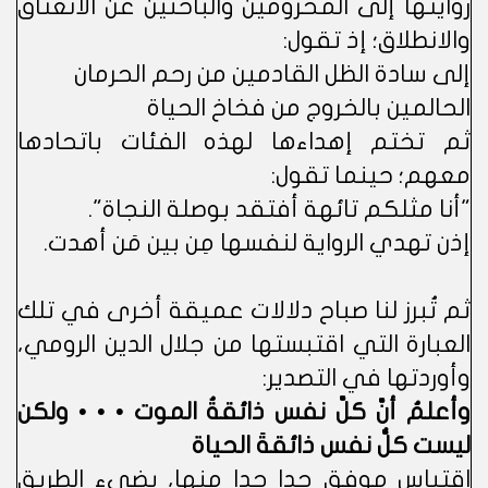
روايتها إلى المحرومين والباحثين عن الانعتاق
والانطلاق؛ إذ تقول:
إلى سادة الظل القادمين من رحم الحرمان
الحالمين بالخروج من فخاخ الحياة
ثم تختم إهداءها لهذه الفئات باتحادها
معهم؛ حينما تقول:
"أنا مثلكم تائهة أفتقد بوصلة النجاة".
إذن تهدي الرواية لنفسها مِن بين مَن أهدت.
ثم تُبرز لنا صباح دلالات عميقة أخرى في تلك
العبارة التي اقتبستها من جلال الدين الرومي،
وأوردتها في التصدير:
وأعلمُ أنَّ كلَّ نفس ذائقةُ الموت • • • ولكن
ليست كلُّ نفس ذائقةَ الحياة
اقتباس موفق جدا جدا منها، يضيء الطريق