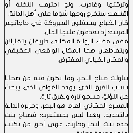
وتركتها وغادرت، ولو احترقت النخلة أو
اقتلعت ستخرج روحها شؤما على أهل الدانة.
كان الضباع يستغلون المبروكة في حاجاتهم
المريبة؛ إذ يغدقون عليها المال.
ففي فضاء الرواية المكاني طريقان يتقابلان
ويتقاطعان هما المكان الواقعي الحقيقي
والمكان الخيالي المفترض.
تناولت صباح البحر، وما يكون فيه من ضحايا
بسبب الغرق الذي يهدد الغواص الذي يبحث
عن اللؤلؤ، فينجو تارة ويغرق تارة.
المسرح المكاني العام هو البحر، وجزيرة الدانة
بالتحديد، وهذا ليس بمستغرب؛ فصباح بنت
جدة بنت البحر وجارته، فهي أحق من يكتب