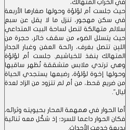
في الخراب المتهالك،
حيث جلست أم لؤلؤة وحولها صغارها الأربعة
في سكن مهجور، تنزل ما لا يقل عن سبع
سلالم متهالكة لتصل لساحة البيت المتداعي
حيث يتسلل الضوء من سقف خائر، حجرة من
اللبِن تتصل بغرف، رائحة العفن وغبار الجدار
المتهالك ينفذ للخياشيم. جلست أم لؤلؤة
وهي ترتدي ملابس متشققة تُظهر ساقيها
وحولها إخوة لؤلؤة، رضيعها يستجدي الحياة
من ضريع قحط، من أم لم تتزود من الزاد لعدة
ليال".
أما الحوار في همهمة المحار بحيويته وثرائه،
فكان الحوار داعما للسرد؛ إذ شكَّل معه ثنائية
بديعة خدمت الأحداث.