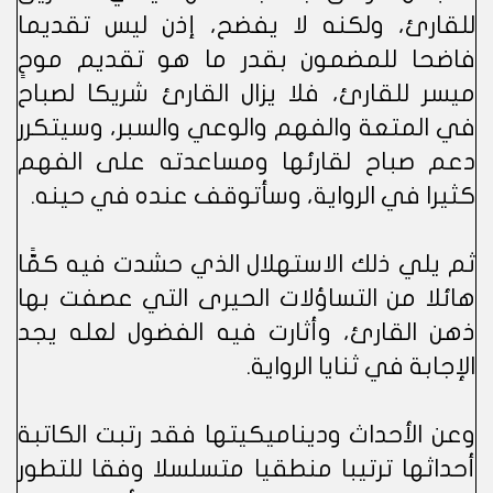
للقارئ، ولكنه لا يفضح، إذن ليس تقديما
فاضحا للمضمون بقدر ما هو تقديم موحٍ
ميسر للقارئ، فلا يزال القارئ شريكا لصباح
في المتعة والفهم والوعي والسبر، وسيتكرر
دعم صباح لقارئها ومساعدته على الفهم
كثيرا في الرواية، وسأتوقف عنده في حينه.
ثم يلي ذلك الاستهلال الذي حشدت فيه كمًّا
هائلا من التساؤلات الحيرى التي عصفت بها
ذهن القارئ، وأثارت فيه الفضول لعله يجد
الإجابة في ثنايا الرواية.
وعن الأحداث وديناميكيتها فقد رتبت الكاتبة
أحداثها ترتيبا منطقيا متسلسلا وفقا للتطور