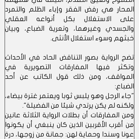
المحار هي رفض الفقر وإباء الظلم والتمرد
على الاستغلال بكل أنواعه العقلي
والجسدي وغيرهما، وتعرية الضباع، وبيان
خبثهم وسوء استغلال الأنثى.
تضج الرواية بصور التناقض الحاد في الأحداث
وتكثر فيها المفارقات التصويرية في
المواقف، ومن ذلك قول الكاتب عن أحد
الضباع:
"جاء الرجل وهو يلبس ثوبا ويعتمر غترة بيضاء،
ولكنه لم يكن يرتدي شيئا من الفضيلة".
ومن المفارقات أن بطلات الرواية الثلاثة عانين
من أقرب الأقربين الذين كان ينبغي أن يكونوا
عونا وسندا وحماية لهن: جمانة من زوجها، درة