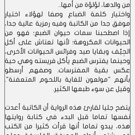
من والدها، لؤلؤة من أمها..
واختيار كلمة الضباع وصفا لهؤلاء اختيار
موفق جدا من الكاتبة وفيه رمزية عالية جدا،
إذا اصطحبنا سمات حيوان الضبع؛ فهو من
الحيوانات المكروهة؛ لأنها تعتاش على أكل
الجِيَّف وبقايا صيد وفرائس الحيوانات الأخرى،
وحينما يفترس الضبع يأكل فريسته وهي حية
عكس بقية المفترسات. وصفهم أرسطو
بأنهم "مولعون للغاية باللحوم المتعفنة".
وقيل عن سوء طبعها الكثير.
يتضح جليا لقارئ هذه الرواية أن الكاتبة أعدت
نفسها تماما قبل البدء في كتابة روايتها
هذه، يبدو تماما أنها قرأت كثيرا من الكتب