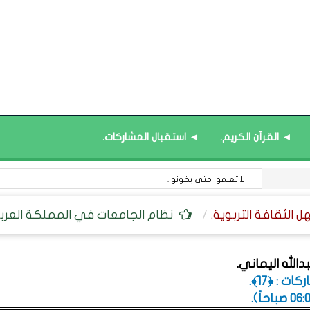
◄ القرآن الكريم.
◄ استقبال المشاركات.
قائمة محدَّثة : الأيام العالمية.
نظام الجامعات في المملكة العربي
دالله اليماني.
ت : ﴿17﴾.
.