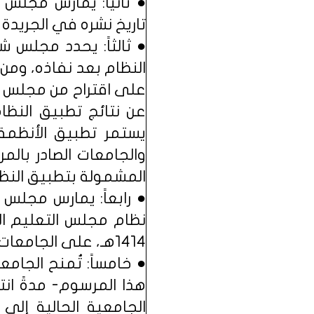
● ثانياً: يمارس مجلس
تاريخ نشره في الجريدة 
● ثالثاً: يحدد مجلس ش
النظام بعد نفاذه، ومن 
على اقتراح من مجلس ش
عن نتائج تطبيق النظا
يستمر تطبيق الأنظمة 
المشمولة بتطبيق النظا
● رابعاً: يمارس مجلس
1414هـ، على الجامعات التي ستستمر في تطبيق ذلك النظام.
● خامساً: تُمنح الجامعا
هذا المرسوم- مدةً انتق
الجامعية الحالية إلى 