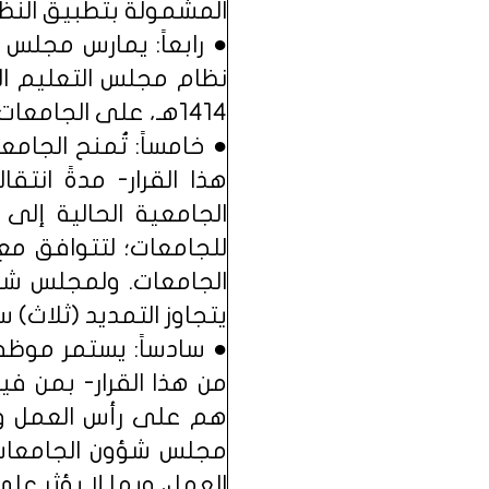
المشمولة بتطبيق النظا
● رابعاً: يمارس مجلس
1414هـ، على الجامعات التي ستستمر في تطبيق ذلك النظام.
● خامساً: تُمنح الجامعا
هذا القرار- مدةً انتق
الجامعية الحالية إلى 
للجامعات؛ لتتوافق مع
الجامعات. ولمجلس شؤون
يتجاوز التمديد (ثلاث) س
● سادساً: يستمر موظفو
من هذا القرار- بمن في
هم على رأس العمل وق
مجلس شؤون الجامعات ا
العمل، وبما لا يؤثر عل