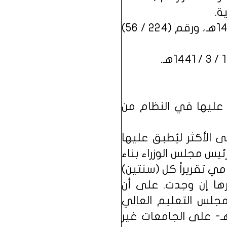
وبعد النظر في قراري مجلس الشورى رقم (239 / 61) وتاريخ 28 / 2 / 1440هـ، ورقم (224 / 56)
 عليها في النظام من
 الأكثر ليُطبق عليها
ئيس مجلس الوزراء بناء
 تقريراً كل (سنتين)
رها إن وجدت. على أن
 مجلس التعليم العالي
امعات الصادر بالمرسوم الملكي رقم (م / 8) وتاريخ 4 / 6 / 1414هـ- على الجامعات غير