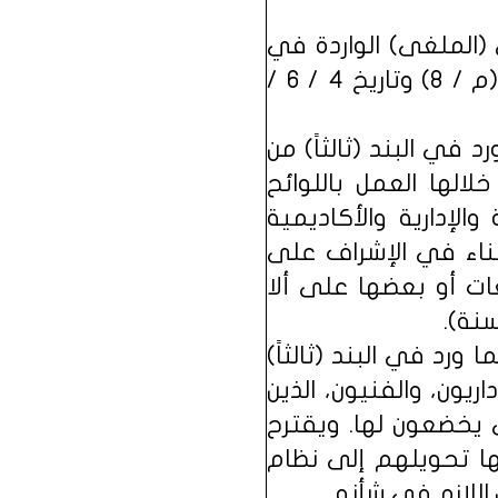
(الملغى) الواردة في
نظام مجلس التعليم العالي والجامعات الصادر بالمرسوم الملكي رقم (م / 8) وتاريخ 4 / 6 /
د في البند (ثالثاً) من
لالها العمل باللوائح
الإدارية والأكاديمية
مناء في الإشراف على
عات أو بعضها على ألا
سنة).
رد في البند (ثالثاً)
يون، والفنيون، الذين
يخضعون لها. ويقترح
ها تحويلهم إلى نظام
اللازم في شأنه.