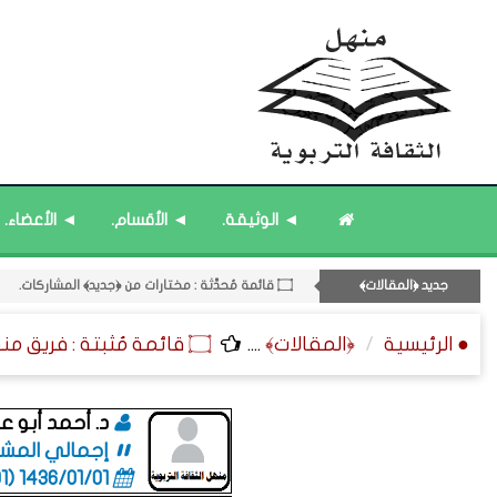
۝ قائمة مُثبتة : مشرف منهل الثقافة التربوية.
۝ قائمة مُحدَّثة : مختارات من ﴿جديد﴾ المشاركات.
◄ الوثيقة.
◄ الأقسام.
◄ الأعضاء.
۝ قائمة مُثبتة : إدارة منهل الثقافة التربوية.
11- القسم الحادي عشر : ﴿اللقاءات الشخصية - الثقافة المتسلسلة﴾.
جديد ﴿المقالات﴾
۝ قائمة مُحدَّثة : حديث الساعة.
● الرئيسية
﴿المقالات﴾
....
۝ قائمة مُثبتة : فريق منهل الثقافة التربوية.
د. أحمد أبو عب
إجمالي المشاركا
1436/01/01 (06:01 صباحاً)