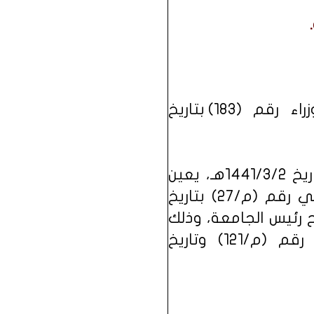
■ مرسوم ملكي م/27 بتاريخ 1441/03/02هـ ــ قرار مجلس الوزراء رقم (183) بتاريخ
* استثناءً من أحكام البند (ثالثاً) من المرسوم الملكي رقم (م/27) بتاريخ 1441/3/2هـ، يعين
رؤساء الجامعات وفقاً لأحكام نظام الجامعات الصادر بالمرسوم الملكي رقم (م/27) بتاريخ
شيح رئيس الجامعة، وذلك
إلى حين تشكيل ذلك المجلس، وذلك بموجب المرسوم الملكي رقم (م/121) وتاريخ