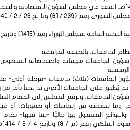
امة لمجلس الوزراء رقم (1415) وتاريخ 1 / 3 / 1441هـ.
نظام الجامعات، بالصيغة المرافقة.
 شؤون الجامعات مهماته واختصاصاته المنصوص
الرسمية.
ؤون الجامعات (ثلاث) جامعات -مرحلة أولى- على
ثم يُطبق على الجامعات الأخرى تدريجياً بأمر من ر
ؤون الجامعات، ويرفع المجلس إلى المقام السامي
م، وما يتضمنه من إيجابيات أو صعوبات، أو غي
اللوائح المعمول بها حاليًّا -بما فيها- نظام
والج