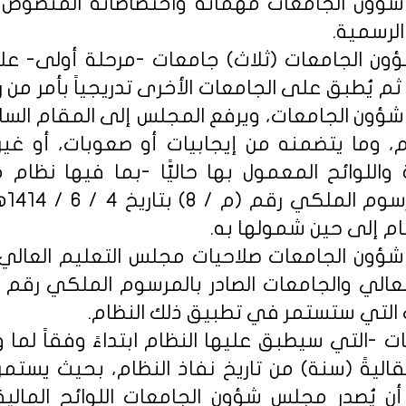
 شؤون الجامعات مهماته واختصاصاته المنصوص
الرسمية.
ؤون الجامعات (ثلاث) جامعات -مرحلة أولى- على
ثم يُطبق على الجامعات الأخرى تدريجياً بأمر من ر
ؤون الجامعات، ويرفع المجلس إلى المقام السامي
م، وما يتضمنه من إيجابيات أو صعوبات، أو غي
واللوائح المعمول بها حاليًّا -بما فيها نظام 
والج
م إلى حين شمولها به.
 شؤون الجامعات صلاحيات مجلس التعليم العالي 
ت -التي سيطبق عليها النظام ابتداءً وفقاً لما ور
اليةً (سنة) من تاريخ نفاذ النظام، بحيث يستمر 
أن يُصدر مجلس شؤون الجامعات اللوائح المالية و