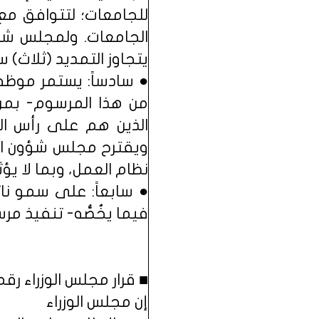
للجامعات؛ لتتوافق مع
الجامعات. ولمجلس شؤون
يتجاوز التمديد (ثلاث) س
● سادساً: يستمر موظفو
من هذا المرسوم- بمن 
الذين هم على رأس ال
ويقترح مجلس شؤون الجا
نظام العمل، وبما لا يؤ
● سابعاً: على سمو نائ
فيما يخُصُّه- تنفيذ مر
■ قرار مجلس الوزراء رقم (183) بتاريخ 41/03/01
إن مجلس الوزراء