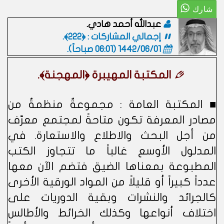
عبدالله أحمد هادي.
إجمالي المشاركات : ﴿222﴾.
1442/06/01 (06:01 صباحاً)
.
المكتبة المهيبرة ﴿المهجنة﴾.
■ المكتبة العامة : مجموعةٌ منظمةٌ من
مصادر المعرفة تكون متاحةً لمجتمع معرّف
من أجل البحث والاطلاع والاستعارة. في
المدلول الأوسع غالباً ما تتجاوز الكتب
المطبوعة بمعناها الضيق فتضم الآن معها
عدداً كبيراً أو قليلاً من المواد الورقية الأخرى
كالجرائد والنشرات وبقية الدوريات على
اختلاف أنواعها وكذلك الخرائط والأطالس