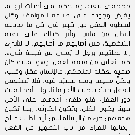
مصطفى سعيد، ومتحكما في أحداث الرواية،
يفرض وجوده على صياغة المواقف وكان
لسطوة العقل دور كبير في كل ما صادفه
البطل من مآسٍ. وأثَّر كذلك على بقية
الشخصية، حين أصابهم ما أصابهم، لا لشيء
إلا لصلتهم برجل لا يُعلي من قيمة شيء،
كما يُعلي من قيمة العقل، وهو نفسه كان
ضحية لعقله المتحكم، فالإنسان عقل وقلب،
ولكلٍّ منهما وقت يتسيَّد فيه، فلا يُستعمَل
العقل حيث يتطلب الأمر قلبًا، ولا يأخذ القلبُ
دور العقل، فلو طغى أحدهما على الآخر،
فهنا يكون الخلل، وتكون الكارثة، ربما تكون
هذه هي جزء من الرسالة التي أراد الطيب صالح
إيصالها للقراء من باب التطهير من الفعل