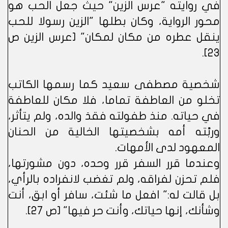
في روايته "عرس الزين" حيث جعل الحب هو
محور الرواية، وكان بطلها "الزين رسولا للحب
ينقل عطره من مكان لمكان" [عرس الزين ص
23].
شخصية مصطفى سعيد كما رسمها الكاتب
تخلو من العاطفة تماما، فلا مكان للعاطفة
في حياته. منذ طفولته فقدَ والده، ولم يتأثر،
وربَّته أمه بشخصيتها الخالية من الحنان
المعهود لدى الأمهات.
وعندما قرر السفر قرر وحده، دون مشورتها،
فلم تحزن لفراقه، ولم تغضب لانفراده بالرأي،
بل قالت له:" افعل ما شئت، سافر أو ابق، أنت
وشأنك، إنها حياتك، وأنت حر فيها" [ص 27].