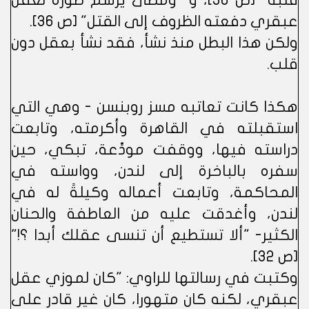
قلبه" [ص 36]، و "ومضى يرسم صورة لعقل
عبقري دفعته الظروف إلى القتل" [ص 36].
ولكن هذا البطل منذ نشأ، فقد نشأ بعقل دون
قلب.
هكذا كانت تعاتبه مسز روبنسن - وهي التي
استقبلته في القاهرة وأكرمته، وتابعت
دراسته فيها، ووقفت مودِّعة، تبكي، حين
سفره بالباخرة إلى لندن، وواسته في
المحاكمة، وتابعت أعماله وكيلةً له في
لندن، وأغدقت عليه من العاطفة والحنان
الكثير- "ألا تستطيع أن تنسى عقلك أبدا ؟!"
[ص 32].
وكتبت في رسالتها للراوي: "كان لموزي عقل
عبقري، لكنه كان متهورا، كان غير قادر على