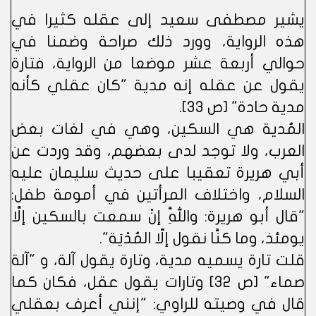
يشير مصطفى سعيد إلى عقله كثيرا في
هذه الرواية، وورد ذلك صراحة وضمنا في
حوالي أربعة عشر موضعا من الرواية، فتارة
يقول عن عقله إنه مدية "كان عقلي كأنه
مدية حادة" [ص 33].
المُدية هي السكين، وهي في لغات بعض
العرب، ولا توجد لدى بعضهم، وقد وردت عن
أبي هريرة تعقيبا على حديث سليمان عليه
السلام، واختلاف المرأتين في أمومة طفل:
"قال أبو هريرة: واللَّهِ إنْ سمعت بالسكين إلَّا
يومئذ، وما كنَّا نقول إلّا المُدْيَة".
قلت تارة يسميه مدية، وتارة يقول آلة، و "آلة
صماء" [ص 32] وتارات يقول عقل، فكان كما
قال في وصيته للراوي: "إنني أعرف بعقلي