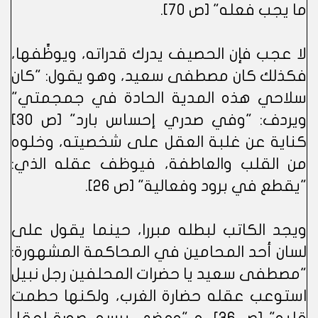
ما يجب فعله" [ص 70].
لا عجب فإن الحصيف يدرك قدراته، ويوظِّفها،
فكذلك كان مصطفى سعيد، وهو يقول: "كان
سلاحي هذه المدية الحادة في جمجمتي"
ويردف: "وفي صدري إحساس بارد" [ص 30]
كناية عن غلبة العقل على شخصيته، وخلوه
من القلب والعاطفة، فيوظف عقله الذي:
"يقطع في برود وفعالية" [ص 26].
ويجد الكاتب لبطله مبررا، حينما يقول على
لسان أحد المحامين في المحاكمة المشهورة:
"مصطفى سعيد يا حضرات المحلفين رجل نبيل
استوعب عقله حضارة الغرب، ولكنها حطمت