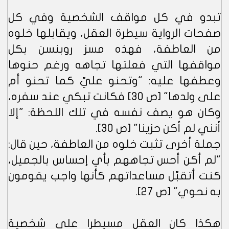
تبدو في كل مواقف الشخصية وفي كل
صفحات الرواية سيطرة العقل، ويقابلها خلوه
من العاطفة، فهذه مسز روبنسن بكل
مواقفها التي فعلتها تجاهه ورغم حنوها
وعطفها عليه: "وتحنو عليّ كما تحنو أم
على ولدها" [ص 30] فكانت تبكي عند سفره،
وكان هو يصف نفسه في تلك اللحظة: "إلا
أنني لم أكن حزينا" [ص 30].
جملة أخرى تثبت خلوه من العاطفة، حين قال:
"لم أكن أحس تجاههم بأي إحساس بالجميل،
كنت أتقبّل مساعداتهم كأنها واجب يقومون
به نحوي" [ص 27].
هكذا كان العقل مسيطرا على شخصية