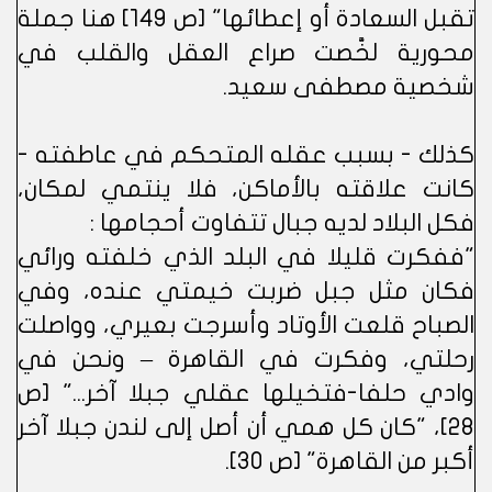
تقبل السعادة أو إعطائها" [ص 149] هنا جملة
محورية لخَّصت صراع العقل والقلب في
شخصية مصطفى سعيد.
كذلك - بسبب عقله المتحكم في عاطفته -
كانت علاقته بالأماكن، فلا ينتمي لمكان،
فكل البلاد لديه جبال تتفاوت أحجامها :
"ففكرت قليلا في البلد الذي خلفته ورائي
فكان مثل جبل ضربت خيمتي عنده، وفي
الصباح قلعت الأوتاد وأسرجت بعيري، وواصلت
رحلتي، وفكرت في القاهرة – ونحن في
وادي حلفا-فتخيلها عقلي جبلا آخر..." [ص
28]، "كان كل همي أن أصل إلى لندن جبلا آخر
أكبر من القاهرة" [ص 30].