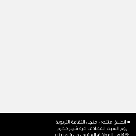
■ انطلاق منتدى منهل الثقافة التربوية:
يوم السبت المصادف غرة شهر محرم
1428هـ، الموافق العشرون من شهر يناير