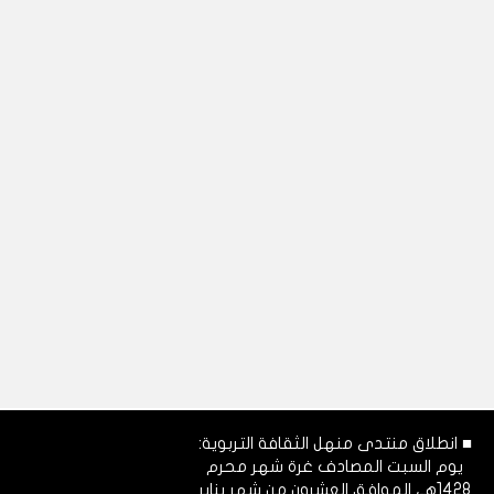
■ انطلاق منتدى منهل الثقافة التربوية:
يوم السبت المصادف غرة شهر محرم
1428هـ، الموافق العشرون من شهر يناير