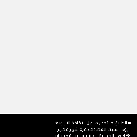
■ انطلاق منتدى منهل الثقافة التربوية:
يوم السبت المصادف غرة شهر محرم
1428هـ، الموافق العشرون من شهر يناير