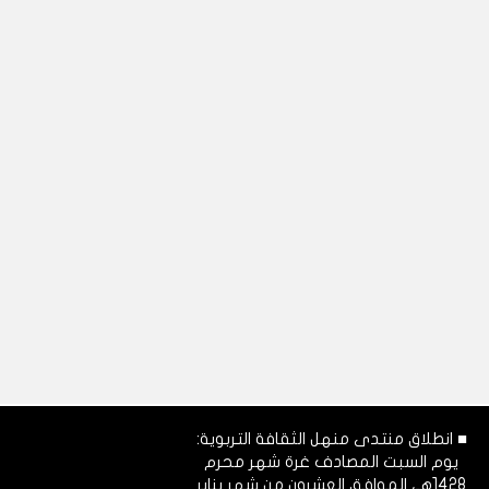
■ انطلاق منتدى منهل الثقافة التربوية:
يوم السبت المصادف غرة شهر محرم
1428هـ، الموافق العشرون من شهر يناير