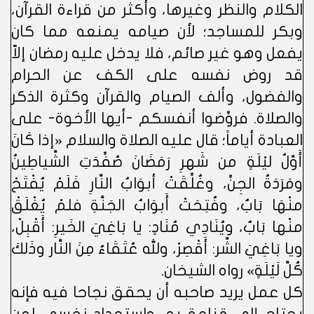
الكلام والنظر وغيرها، وأكثر من قراءة القرآن،
وبكر للمساجد؛ لأن صيامه يمنعه مما كان
يفعل وهو غير صائم، فلا يدخل عليه رمضان إلاّ
قد روض نفسه على الكف عن الحرام
والفضول، وألف الصيام والقرآن وكثرة الذكر
والصلاة. فروِّضوا أنفسكم -أيها الأخوة- على
العبادة أياماً؛ قال عليه الصلاة والسلام «إذا كَانَ
أَوَّلُ ليْلَةٍ من شَهرِ رَمَضَانَ صُفِّدَتِ الشَّياطِينُ
ومَرَدَةُ الجِنِّ، وغُلِّقَتْ أبوَابُ النَّارِ فَلَمْ يُفْتَحْ
منْهَا بَابٌ، وفُتِحَتْ أَبوَابُ الجَنَّةِ فلمْ يُغْلَقْ
منْها بَابٌ، ويُنَادِي مُنَادٍ: يا بَاغِيَ الخَيرِ: أَقْبِلْ،
ويا بَاغِيَ الشَّر: أَقْصِرْ، ولله عُتَقَاءُ مِنَ النَّار وذَلكَ
كُلَّ لَيْلَةٍ» رواه الشيخان.
كل عمل يريد صاحبه أن يحقق نجاحا فيه فإنه