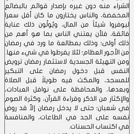
الشراء منه دون غيره بإصدار قوائم بالبضائع
المخفضة، والناس يختارون ما كان أقل سعرا
ليوفروا شيئاً من المال، ويُولُون ذلك عناية
فائقة، فلأن يعتني الناس بما هو أهم من
ذلك أولى؛ وذلك بمطالعة ما ورد في رمضان
من الأجور العظام؛ لئلا يفرطوا في شيء منها.
ومن التهيئة الجسدية لاستثمار رمضان ترويض
النفس قبل دخول رمضان على التبكير
للمسجد، والمكث فيه طويلاً قبل الصلاة
وبعدها، والمحافظة على نوافل العبادات،
والإكثار من الذكر وقراءة القرآن، وكثرة الصوم
في شعبان؛ حتى لا يدخل رمضان إلاّ قد روض
نفسه على الجد في الطاعات، والمنافسة
في اكتساب الحسنات.