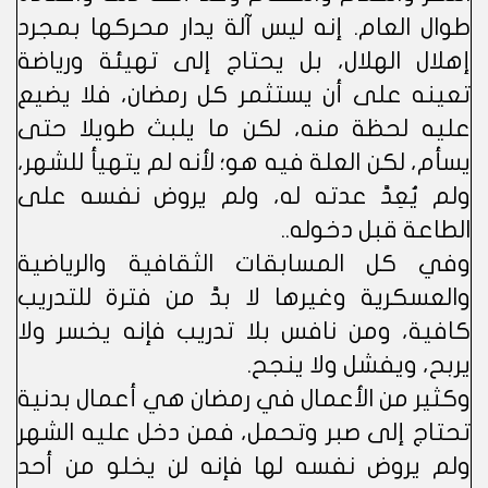
طوال العام. إنه ليس آلة يدار محركها بمجرد
إهلال الهلال، بل يحتاج إلى تهيئة ورياضة
تعينه على أن يستثمر كل رمضان، فلا يضيع
عليه لحظة منه، لكن ما يلبث طويلا حتى
يسأم، لكن العلة فيه هو؛ لأنه لم يتهيأ للشهر،
ولم يُعِدَّ عدته له، ولم يروض نفسه على
الطاعة قبل دخوله..
وفي كل المسابقات الثقافية والرياضية
والعسكرية وغيرها لا بدَّ من فترة للتدريب
كافية، ومن نافس بلا تدريب فإنه يخسر ولا
يربح، ويفشل ولا ينجح.
وكثير من الأعمال في رمضان هي أعمال بدنية
تحتاج إلى صبر وتحمل، فمن دخل عليه الشهر
ولم يروض نفسه لها فإنه لن يخلو من أحد