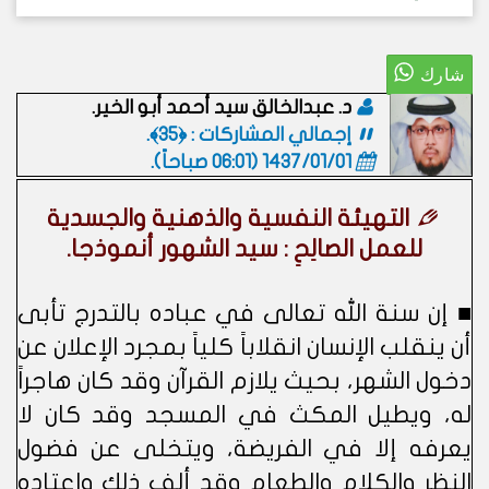
د. عبدالخالق سيد أحمد أبو الخير.
إجمالي المشاركات : ﴿35﴾.
1437/01/01 (06:01 صباحاً)
.
التهيئة النفسية والذهنية والجسدية
للعمل الصالِحِ : سيد الشهور أنموذجا.
■ إن سنة الله تعالى في عباده بالتدرج تأبى
أن ينقلب الإنسان انقلاباً كلياً بمجرد الإعلان عن
دخول الشهر، بحيث يلازم القرآن وقد كان هاجراً
له، ويطيل المكث في المسجد وقد كان لا
يعرفه إلا في الفريضة، ويتخلى عن فضول
النظر والكلام والطعام وقد ألف ذلك واعتاده