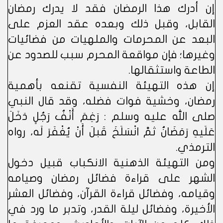
إن أدرك هذا الرمضان فقد لا يدرك رمضان
القابل، وقبل ذلك وبعده عقد العزم على
البعد عن المحرمات والملهيات من فضائيات
وغيرها؛ فإن مواقعة المحرم سبب للصدود عن
الطاعة واستثقالها.
إن هذه التهيئة النفسية تقنعه بأهمية
رمضان، وخشية فوات فضله، وقد قال النبي
صلى الله عليه وسلم : رَغِمَ أَنْفُ رَجُلٍ دَخَلَ
عَلَيهِ رَمَضَانُ ثمَّ انْسَلَخَ قَبلَ أَنْ يُغْفَرَ لَه، رواه
الترمذي.
ومن التهيئة الذهنية الانكباب قبيل دخول
الشهر على قراءة فضائل رمضان وصيامه
وقيامه، وفضائل قراءة القرآن، وفضائل العشر
الأخيرة، وفضائل ليلة القدر، وتدبر ما ورد في