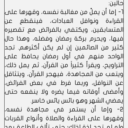
حالين:
1- إما أن يملَّ من مغالبة نفسه، وقهرها على
القراءة ونوافل العبادات، فينقطع عن
المتسابقين، ويكتفي بالفرائض مع تقصيره
فيها، ويحرم بركة رمضان وفضله، وهذا حال
كثير من الصائمين إن لم يكن أكثرهم. تجد
الواحد منهم في أول رمضان يحافظ على
التراويح، ويقرأ كثيراً من القرآن، ثم يمل ذلك،
ويتعب من المجاهدة، فيهجر القرآن، ويتثاقل
عن النوافل، وربما فرط في بعض الفرائض،
وأمضى أوقاته فيما يضره ولا ينفعه حتى
يمضي الشهر وهو بائس يائس خاسر.
2- وإما أن يستمر في مجاهدة نفسه،
وقهرها على القراءة والصلاة وأنواع القربات
ولو لم تجد لذة لذلك؛ حتى تألف الطاعة بعد