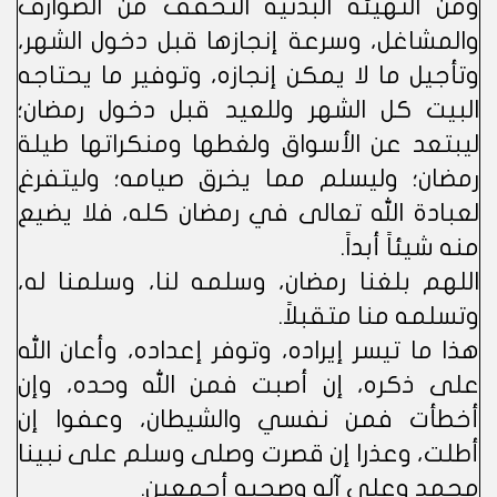
ومن التهيئة البدنية التخفف من الصوارف
والمشاغل، وسرعة إنجازها قبل دخول الشهر،
وتأجيل ما لا يمكن إنجازه، وتوفير ما يحتاجه
البيت كل الشهر وللعيد قبل دخول رمضان؛
ليبتعد عن الأسواق ولغطها ومنكراتها طيلة
رمضان؛ وليسلم مما يخرق صيامه؛ وليتفرغ
لعبادة الله تعالى في رمضان كله، فلا يضيع
منه شيئاً أبداً.
اللهم بلغنا رمضان، وسلمه لنا، وسلمنا له،
وتسلمه منا متقبلاً.
هذا ما تيسر إيراده، وتوفر إعداده، وأعان الله
على ذكره، إن أصبت فمن الله وحده، وإن
أخطأت فمن نفسي والشيطان، وعفوا إن
أطلت، وعذرا إن قصرت وصلى وسلم على نبينا
محمد وعلى آله وصحبه أجمعين.