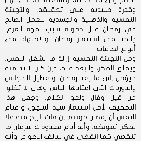
يحتاج إلى قناعة به، واستعداد نفسي لهن
وقدرة جسدية على تحقيقه، والتهيئة
النفسية والذهنية والجسدية للعمل الصالح
في رمضان قبل دخوله سبب لقوة العزم،
والجد في استثمار رمضان، والاجتهاد في
أنواع الطاعات.
ومن التهيئة النفسية إزالة ما يشغل النفس،
ويقلق الفكر، والبعد عنه، فإن كان لا بد منه
فيؤجل إلى ما بعد رمضان، وتعطيل المجالس
والدوريات التي اعتادها الناس وهي لا تخلوا
من قيل وقال ولغو الكلام، وجعل هذا
التخفيف لأجل استثمار سيد الشهور، وإقناع
النفس أن رمضان موسم إن فات الربح فيه فلا
يمكن تعويضه، وأنه أيام معدودات سرعان ما
تنقضي كما انقضى في سالف الأعوام، وأنه