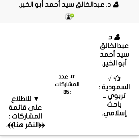
د. عبدالخالق سيد أحمد أبو الخير.
د.
عبدالخالق
سيد أحمد
أبو الخير.
عدد
√
المشاركات
السعودية :
: 35
تربوي ــ
▼ للاطلاع
باحث
على قائمة
إسلامي.
المشاركات :
﴿﴿النقر هنا﴾﴾.