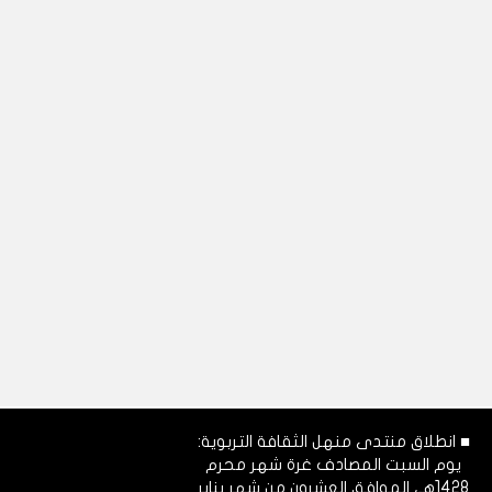
■ انطلاق منتدى منهل الثقافة التربوية:
يوم السبت المصادف غرة شهر محرم
1428هـ، الموافق العشرون من شهر يناير