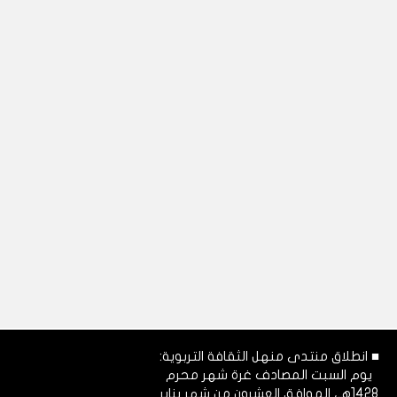
■ انطلاق منتدى منهل الثقافة التربوية:
يوم السبت المصادف غرة شهر محرم
1428هـ، الموافق العشرون من شهر يناير