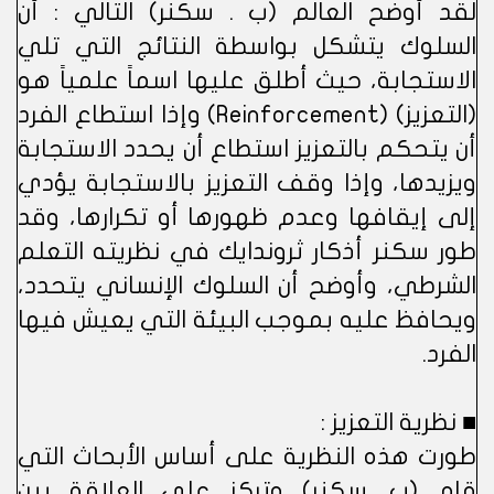
لقد أوضح العالم (ب . سكنر) التالي : أن
السلوك يتشكل بواسطة النتائج التي تلي
الاستجابة، حيث أطلق عليها اسماً علمياً هو
(التعزيز) (Reinforcement) وإذا استطاع الفرد
أن يتحكم بالتعزيز استطاع أن يحدد الاستجابة
ويزيدها، وإذا وقف التعزيز بالاستجابة يؤدي
إلى إيقافها وعدم ظهورها أو تكرارها، وقد
طور سكنر أذكار ثروندايك في نظريته التعلم
الشرطي، وأوضح أن السلوك الإنساني يتحدد،
ويحافظ عليه بموجب البيئة التي يعيش فيها
الفرد.
■ نظرية التعزيز :
طورت هذه النظرية على أساس الأبحاث التي
قام (ب. سكنر) وتركز على العلاقة بين