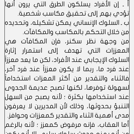
أ ـ إن الأفراد يسلكون الطرق التي يرون أنها
تؤدي بهم إلى تحقيق مكاسب شخصية.
ب ـ السلوك الإنساني يمكن تشكيله، وتحديده
من خلال التحكم بالمكاسب والمكافآت.
من وجهة نظر سكنر، فإن المكافآت هي
المعززات التي تهدف إلى استمرار إثارة
السلوك الإيجابي عند الأفراد، لكن ما يعد معززاً
عند فرد ما، ربما لا يكون معززاً عند فرد آخر،
فالثناء والتقدير من أكثر المعزات استخداماً
لسهولة توفرها، لكنها تصبح عديمة الجدوى
عند استخدامها بكثرة ؛ لأنه يصبح من السهل
التنبؤ بحدوثها، وذلك لأن المديرين لا يعرفون
مدى أهمية الثناء والتقدير كمعززات وحوافز.
أما العقاب، فإنه مرفوض كمعزز ؛ لأنه بالرغم