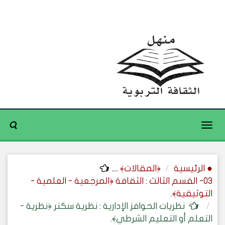
Toggle
navigation
● الرئيسية
﴿المقالات﴾
....
03- القسم الثالث : الثقافة ﴿المرجعية - العلمية -
التوثيقية﴾.
نظريات الحوافز الإدارية : نظرية سكنر ﴿نظرية -
التعلم أو التعليم الشرطي﴾.