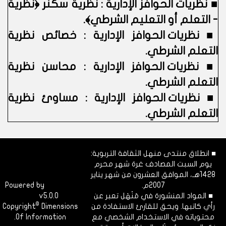
■
نظريات الحوافز الإدارية : نظرية سكنر ﴿نظرية
- التعلم أو التعليم الشرطي﴾.
■
نظريات الحوافز الإدارية : خصائص نظرية
التعلم الشرطي.
■
نظريات الحوافز الإدارية : محاسن نظرية
التعلم الشرطي.
■
نظريات الحوافز الإدارية : مساوئ نظرية
التعلم الشرطي.
■ انطلاق منتدى منهل الثقافة التربوية:
يوم السبت المصادف غرة شهر محرم
1428هـ، الموافق العشرون من شهر يناير
2007م.
Dimofinf
Powered by
■ المواد المنشورة في مَنْهَل تعبر عن
v5.0.0
CMS
©
رأي كاتبها. ويحق للقارئ الاستفادة من
Dimensions
Copyright
محتوياته في الاستخدام الشخصي مع
Of Information.