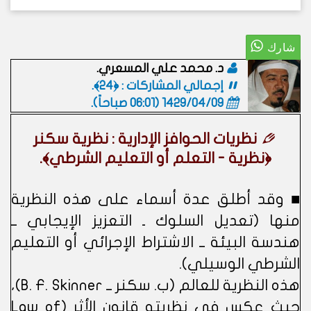
د. محمد علي المسعري.
إجمالي المشاركات : ﴿24﴾.
1429/04/09 (06:01 صباحاً)
.
نظريات الحوافز الإدارية : نظرية سكنر
﴿نظرية - التعلم أو التعليم الشرطي﴾.
■ وقد أطلق عدة أسماء على هذه النظرية
منها (تعديل السلوك ـ التعزيز الإيجابي ــ
هندسة البيئة ــ الاشتراط الإجرائي أو التعليم
الشرطي الوسيلي).
هذه النظرية للعالم (ب. سكنر ــ B. F. Skinner)،
حيث عكس في نظريته قانون الأثر (Law of